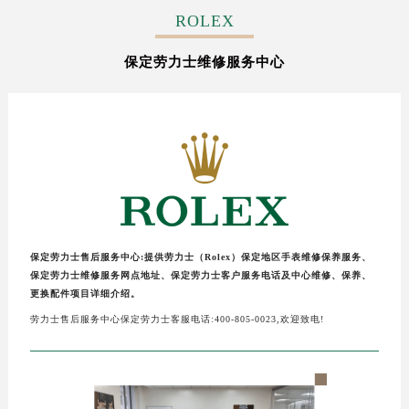
常州市新北区龙锦路1590号现代传媒中心写字楼5号楼10层1008室（需提前预约）
ROLEX
徐州市鼓楼区淮海东路29号苏宁广场IFC国际金融中心写字楼35层3508室（需提前预约）
保定劳力士维修服务中心
扬州市邗江区国展路29号星耀天地写字楼1号楼18层1803室（需提前预约）
盐城市盐都区世纪大道5号盐城金融城写字楼1号楼16层1604室（需提前预约）
泰州市海陵区永定东路399号置地商务中心东塔写字楼（华润万象城）17层1706室（需提前预约）
宁波市江北区大闸南路500号来福士广场办公楼20层2009室（需提前预约）
杭州市上城区钱江路1366号华润大厦写字楼A座5层503-5室（需提前预约）
金华市金东区东市南街777号金华万达广场写字楼4号楼22层2209室（需提前预约）
绍兴市越城区胜利东路379号世茂天际中心写字楼8层805室（需提前预约）
嘉兴市南湖区广益路705号嘉兴世界贸易中心写字楼A座13层1304室（需提前预约）
保定劳力士售后服务中心:提供劳力士（Rolex）保定地区手表维修保养服务、
南昌市红谷滩新区红谷中大道998号绿地双子塔（中央广场）A1座办公楼14层07室（需提前预约）
保定劳力士维修服务网点地址、保定劳力士客户服务电话及中心维修、保养、
济南市历下区经十路11111号华润中心写字楼（万象城）15层1508室（需提前预约）
更换配件项目详细介绍。
广州市天河区天河路230号万菱汇国际中心写字楼A塔7层704室（需提前预约）
劳力士售后服务中心保定劳力士客服电话:400-805-0023,欢迎致电!
广州市越秀区环市东路371-375号世界贸易中心大厦南塔写字楼15层07室（需提前预约）
深圳市罗湖区深南东路5001号华润大厦写字楼17层1701室（需提前预约）
惠州市惠城区江北文昌一路7号华贸大厦写字楼1座30层05室（需提前预约）