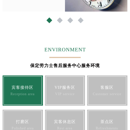
福建省宁德市蕉城区天湖东路劳力士售后服务中心（需提前预约）
福建省莆田市城厢区霞林街道荔华东大道劳力士售后服务中心（需提前预约）
1
2
3
4
福建省三明市三元区东乾二路劳力士售后服务中心（需提前预约）
福建省漳州市龙文区步港路劳力士售后服务中心（需提前预约）
江苏省常州市新北区龙锦路1590号现代传媒中心5号楼10层1008室劳力士售后服务中心（需提前预约）
江苏省淮安市清江浦区淮海北路劳力士售后服务中心（需提前预约）
ENVIRONMENT
江苏省连云港市海州区通灌北路劳力士售后服务中心（需提前预约）
江苏省南京市秦淮区中山南路1号南京中心22层22-C1-C3室劳力士售后服务中心（需提前预约）
保定劳力士售后服务中心服务环境
江苏省宿迁市宿城区西湖路劳力士售后服务中心（需提前预约）
江苏省泰州市海陵区永定东路399号置地商务中心东塔（华润万象城）17层1706室劳力士售后服务中心（需提前预约）
江苏省徐州市鼓楼区淮海东路29号苏宁广场IFC国际金融中心35层3508室劳力士售后服务中心（需提前预约）
宾客接待区
VIP服务区
客服区
江苏省盐城市盐都区世纪大道5号盐城金融城写字楼1号楼16层1604室劳力士售后服务中心（需提前预约）
Reception area
VIP service
Customer service
江苏省扬州市邗江区国展路29号星耀天地写字楼1号楼18层1803室劳力士售后服务中心（需提前预约）
江苏省镇江市京口区中山东路劳力士售后服务中心（需提前预约）
江西省抚州市临川区赣东大道劳力士售后服务中心（需提前预约）
打磨区
宾客休息区
茶点区
江西省赣州市章贡区文清路劳力士售后服务中心（需提前预约）
Polished area
Rest area
Refreshments