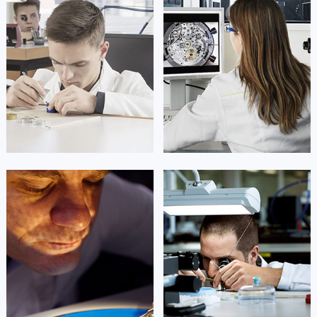
山东省泰安市泰山区财源街道泰山大街劳力士售后服务中心（需提前预约）
山东省威海市环翠区新威海路89号振华商厦一楼名表维修劳力士售后服务中心（需提前预约）
山东省潍坊市奎文区东风东街劳力士售后服务中心（需提前预约）
山东省枣庄市滕州市北辛路与善国路交叉口劳力士售后服务中心（需提前预约）
山东省淄博市张店区金晶大道劳力士售后服务中心（需提前预约）
上海市黄浦区南京东路299号宏伊国际广场写字楼8层806室劳力士售后服务中心（需提前预约）
上海市徐汇区虹桥路3号港汇中心2座37层3705室劳力士售后服务中心（需提前预约）
浙江省杭州市上城区钱江路1366号华润大厦A座5层503-5室劳力士售后服务中心（需提前预约）
浙江省湖州市吴兴区劳动路劳力士售后服务中心（需提前预约）
浙江省嘉兴市南湖区广益路705号嘉兴世界贸易中心A座13层1304室劳力士售后服务中心（需提前预约）
凯罗尔·切尔西
达芙妮·克劳迪娅
资深劳力士技师
资深劳力士技师
浙江省金华市金东区东市南街777号金华万达广场4号楼22楼2209室劳力士售后服务中心（需提前预约）
是劳力士售后服务中心
是劳力士售后服务中心
浙江省丽水市莲都区解放街劳力士售后服务中心（需提前预约）
(劳力士保养维修地点)
(劳力士保养维修地点)
的高级技师之一
的高级技师之一
浙江省宁波市江北区大闸南路500号来福士广场办公楼20层2009室劳力士售后服务中心（需提前预约）
Beijing Rolex Maintain center
Shanghai Rolex Maintain center
浙江省衢州市柯城区上街劳力士售后服务中心（需提前预约）
浙江省绍兴市越城区胜利东路379号世茂天际中心写字楼8层805室劳力士售后服务中心（需提前预约）


北京劳力士维修
上海劳力士维修
浙江省舟山市定海区解放东路劳力士售后服务中心（需提前预约）