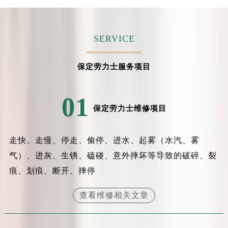
吉林省吉林市船营区河南街劳力士售后服务中心（需提前预约）
吉林省辽源市龙山区人民大街劳力士售后服务中心（需提前预约）
吉林省梅河口市新华街道梅河大街劳力士售后服务中心（需提前预约）
SERVICE
吉林省四平市铁东区紫气大路与南九经街交汇处劳力士售后服务中心（需提前预约）
吉林省松原市宁江区五环大街劳力士售后服务中心（需提前预约）
保定劳力士服务项目
吉林省通化市东昌区环通乡江南大街劳力士售后服务中心（需提前预约）
吉林省延边市延吉市解放路劳力士售后服务中心（需提前预约）
01
辽宁省鞍山市铁东区站前街劳力士售后服务中心（需提前预约）
保定劳力士维修项目
辽宁省本溪市平山区胜利路劳力士售后服务中心（需提前预约）
辽宁省朝阳市双塔区新华路劳力士售后服务中心（需提前预约）
走快、走慢、停走、偷停、进水、起雾（水汽、雾
辽宁省丹东市振兴区七经街劳力士售后服务中心（需提前预约）
气）、进灰、生锈、磕碰、意外摔坏等导致的破碎、裂
辽宁省抚顺市新抚区东一路劳力士售后服务中心（需提前预约）
痕、划痕、断开、摔停
辽宁省阜新市海州区解放大街劳力士售后服务中心（需提前预约）
辽宁省葫芦岛市连山区中央路劳力士售后服务中心（需提前预约）
查看维修相关文章
辽宁省锦州市古塔区中央大街劳力士售后服务中心（需提前预约）
辽宁省辽阳市白塔区新运大街劳力士售后服务中心（需提前预约）