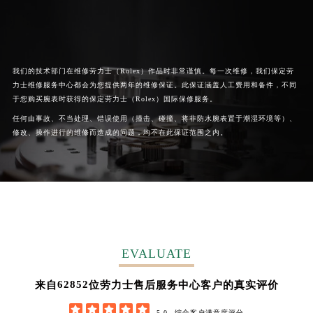
广西壮族自治区桂林市秀峰区红岭路劳力士售后服务中心（需提前预约）
广西壮族自治区河池市金城江区金城江街道朝阳路劳力士售后服务中心（需提前预约）
广西壮族自治区贺州市八步区城东街道灵峰南路劳力士售后服务中心（需提前预约）
广西壮族自治区来宾市兴宾区桂中大道劳力士售后服务中心（需提前预约）
我们的技术部门在维修劳力士（Rolex）作品时非常谨慎。每一次维修，我们保定劳
力士维修服务中心都会为您提供两年的维修保证。此保证涵盖人工费用和备件，不同
广西壮族自治区柳州市城中区中山中路劳力士售后服务中心（需提前预约）
于您购买腕表时获得的保定劳力士（Rolex）国际保修服务。
广西壮族自治区钦州市钦南区金海湾东大街劳力士售后服务中心（需提前预约）
任何由事故、不当处理、错误使用（撞击、碰撞、将非防水腕表置于潮湿环境等）、
广西壮族自治区梧州市万秀区龙湖镇高旺路劳力士售后服务中心（需提前预约）
修改、操作进行的维修而造成的问题，均不在此保证范围之内。
广西壮族自治区玉林市玉州区金玉路劳力士售后服务中心（需提前预约）
海南省儋州市儋州市那大镇兰洋北路劳力士售后服务中心（需提前预约）
海南省东方市八所镇解放西路劳力士售后服务中心（需提前预约）
海南省琼海市嘉积镇东风路劳力士售后服务中心（需提前预约）
海南省三沙市西沙区西沙群岛永兴岛北京路劳力士售后服务中心（需提前预约）
海南省三亚市吉阳区迎宾路劳力士售后服务中心（需提前预约）
EVALUATE
海南省万宁市万城镇解放路劳力士售后服务中心（需提前预约）
海南省文昌市文城镇教育东路劳力士售后服务中心（需提前预约）
62852
来自
位劳力士售后服务中心客户的真实评价
海南省五指山市通什镇三月三大道劳力士售后服务中心（需提前预约）





5.0
综合客户满意度评分