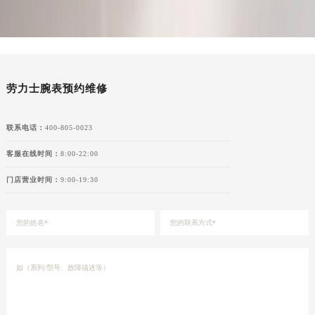
湖北省宜昌市西陵区夷陵大道与港窑路劳力士售后服务中心（需提前预约）
湖南省常德市武陵区人民路劳力士售后服务中心（需提前预约）
湖南省郴州市北湖区国庆北路劳力士售后服务中心（需提前预约）
湖南省衡阳市雁峰区解放路劳力士售后服务中心（需提前预约）
劳力士腕表预约维修
湖南省怀化市鹤城区迎丰中路劳力士售后服务中心（需提前预约）
湖南省娄底市娄星区长青街劳力士售后服务中心（需提前预约）
湖南省邵阳市双清区东风路劳力士售后服务中心（需提前预约）
联系电话：
400-805-0023
湖南省湘潭市雨湖区莲城大道劳力士售后服务中心（需提前预约）
客服在线时间：
8:00-22:00
湖南省益阳市赫山区桃花仑路劳力士售后服务中心（需提前预约）
门店营业时间：
9:00-19:30
湖南省永州市冷水滩区永州大道与中兴路交叉口劳力士售后服务中心（需提前预约）
湖南省岳阳市岳阳楼区东茅岭路劳力士售后服务中心（需提前预约）
湖南省张家界市永定区解放路劳力士售后服务中心（需提前预约）
湖南省长沙市芙蓉区建湘路393号世茂环球金融中心写字楼10层1013室劳力士售后服务中心（需提前预约）
湖南省株洲市芦淞区建设南路劳力士售后服务中心（需提前预约）
甘肃省白银市白银区北京路劳力士售后服务中心（需提前预约）
甘肃省定西市安定区解放路劳力士售后服务中心（需提前预约）