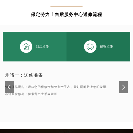
南通市崇川区工农路57号圆融广场写字楼16层1603室（需提前预约）
苏州市苏州工业园区星港街199号苏州中心办公楼C座22层08室（需提前预约）
保定劳力士售后服务中心送修流程
武汉市江汉区解放大道686号世界贸易大厦38层09室（需提前预约）
南宁市青秀区金湖路59号地王大厦12楼1224室（需提前预约）
合肥市蜀山区潜山路111号万象城华润大厦B座12楼03室（需提前预约）


泉州市丰泽区宝洲路729号浦西万达中心写字楼A座7楼709室（需提前预约）
到店维修
邮寄维修
青岛市南区山东路6号华润大厦B座22层04室（需提前预约）
烟台市芝罘区胜利路139号万达金融中心A座907室（需提前预约）
长春市朝阳区西安大路727号中银大厦A座(旺进大厦)18层09室（需提前预约）
步骤一：
送修准备
贵阳市南明区都司高架桥路33号亨特国际金融中心14楼14D（需提前预约）
昆明市盘龙区北京路928号同德昆明广场写字楼10层06室（需提前预约）
销售保修期内：请将您的保修卡和劳力士手表，最好同时带上您的发票。
非销售保修期：携带劳力士手表即可。
石家庄市长安区中山东路39号勒泰中心写字楼B座13层07室（需提前预约）
西安市碑林区南关正街88号华侨城长安国际中心E座6楼10室（需提前预约）
海口市龙华区金贸东路5号海口华润大厦B座17层1707室（需提前预约）
唐山市路南区新华东道100号万达广场写字楼A座10层1002室（需提前预约）
台州市椒江区东海大道1800号腾达中心东1幢20楼2002室（需提前预约）