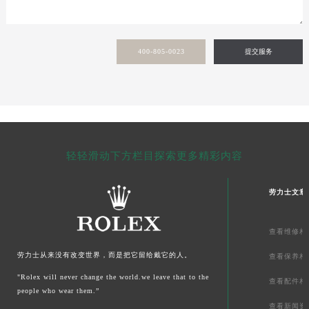
甘肃省敦煌市沙州镇阳关中路劳力士售后服务中心（需提前预约）
甘肃省合作市人民街劳力士售后服务中心（需提前预约）
甘肃省嘉峪关市雄关区新华中路劳力士售后服务中心（需提前预约）
400-805-0023
提交服务
甘肃省金昌市金川区北京路劳力士售后服务中心（需提前预约）
甘肃省酒泉市肃州区西大街劳力士售后服务中心（需提前预约）
甘肃省临夏市城南街道团结路劳力士售后服务中心（需提前预约）
甘肃省陇南市武都区人民路劳力士售后服务中心（需提前预约）
甘肃省平凉市崆峒区西大街劳力士售后服务中心（需提前预约）
轻轻滑动下方栏目探索更多精彩内容
甘肃省庆阳市西峰区南大街劳力士售后服务中心（需提前预约）
甘肃省天水市秦州区民主路劳力士售后服务中心（需提前预约）
劳力士文章
甘肃省武威市凉州区迎宾路劳力士售后服务中心（需提前预约）
甘肃省张掖市甘州区民乐北路劳力士售后服务中心（需提前预约）
查看维修相
宁夏回族自治区固原市原州区文化街劳力士售后服务中心（需提前预约）
劳力士从来没有改变世界，而是把它留给戴它的人。
查看保养相
宁夏回族自治区石嘴山市大武口区贺兰山路劳力士售后服务中心（需提前预约）
"Rolex will never change the world.we leave that to the
宁夏回族自治区吴忠市利通区开元大道劳力士售后服务中心（需提前预约）
查看配件相
people who wear them.”
宁夏回族自治区银川市兴庆区新华东路97号新百中心C馆一层C1-18号商铺劳力士售后服务中心（需提前预约）
查看新闻资