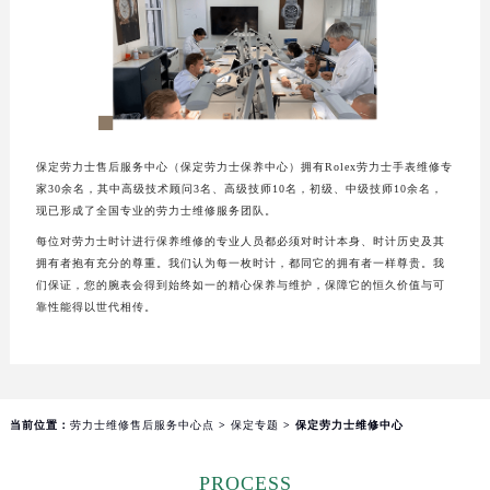
厦门市思明区湖滨东路95号华润大厦写字楼B座11层1104室（需提前预约）
福州市鼓楼区五四路128-1号恒力城写字楼15层03室（需提前预约）
成都市锦江区人民东路6号SAC东原中心写字楼24层2406B室（需提前预约）
重庆市江北区观音桥步行街2号融恒时代广场写字楼9层902室（需提前预约）
长沙市芙蓉区定王台街道建湘路393号世茂环球金融中心写字楼（芙蓉广场）10层13室（需提前预约）
郑州市二七区铭功路10号华润大厦写字楼29层2905室（需提前预约）
保定劳力士售后服务中心（保定劳力士保养中心）拥有Rolex劳力士手表维修专
家30余名，其中高级技术顾问3名、高级技师10名，初级、中级技师10余名，
太原市迎泽区解放路15号亨得利名表服务中心（品牌授权店）3层整层（需提前预约）
现已形成了全国专业的劳力士维修服务团队。
沈阳市沈河区中街路137号亨得利名表服务中心（品牌授权店）1层整层（需提前预约）
每位对劳力士时计进行保养维修的专业人员都必须对时计本身、时计历史及其
沈阳市沈河区中街路83号亨得利名表服务中心（品牌授权店）1层整层（需提前预约）
拥有者抱有充分的尊重。我们认为每一枚时计，都同它的拥有者一样尊贵。我
们保证，您的腕表会得到始终如一的精心保养与维护，保障它的恒久价值与可
乌鲁木齐市天山区红山路26号时代广场（CCMALL）C座17层17-B（需提前预约）
靠性能得以世代相传。
温州市鹿城区锦绣路1067号置信广场10层1015室（需提前预约）
哈尔滨市道里区友谊西路600号富力中心T2座写字楼29层03室（需提前预约）
大连市中山区人民路15号国际金融大厦7层G室（需提前预约）
佛山市禅城区季华五路57号万科金融中心C座12层1205室（需提前预约）
当前位置：
劳力士维修售后服务中心点
>
保定专题
> 保定劳力士维修中心
东莞市东城街道鸿福东路1号民盈国贸中心T1写字楼9层907室（需提前预约）
无锡市梁溪区人民中路139号恒隆广场写字楼1座11层1104室（需提前预约）
PROCESS