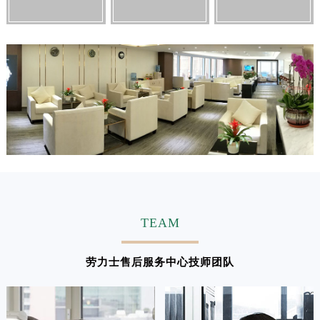
江西省吉安市吉州区井冈山大道劳力士售后服务中心（需提前预约）
江西省景德镇市珠山区珠山中路劳力士售后服务中心（需提前预约）
江西省九江市浔阳区浔阳路劳力士售后服务中心（需提前预约）
江西省南昌市红谷滩新区红谷中大道998号绿地双子塔（中央广场）A1座办公楼14层1407室劳力士售后服务中心（需提前预约）
江西省萍乡市安源区萍安北大道与康庄路交叉口劳力士售后服务中心（需提前预约）
江西省上饶市信州区滨江西路劳力士售后服务中心（需提前预约）
江西省新余市渝水区北湖西路劳力士售后服务中心（需提前预约）
江西省宜春市袁州区中山中路劳力士售后服务中心（需提前预约）
江西省鹰潭市月湖区胜利东路劳力士售后服务中心（需提前预约）
山东省德州市德城区东风中路劳力士售后服务中心（需提前预约）
山东省东营市东营区济南路劳力士售后服务中心（需提前预约）
TEAM
山东省济南市历下区经十路11111号华润中心写字楼（万象城）15层1508室劳力士售后服务中心（需提前预约）
山东省济宁市任城区太白楼路劳力士售后服务中心（需提前预约）
劳力士售后服务中心技师团队
山东省莱芜市文化南路8号银座商城名表维修一楼名表维修劳力士售后服务中心（需提前预约）
山东省临沂市兰山区解放路劳力士售后服务中心（需提前预约）
山东省日照市东港区烟台路劳力士售后服务中心（需提前预约）