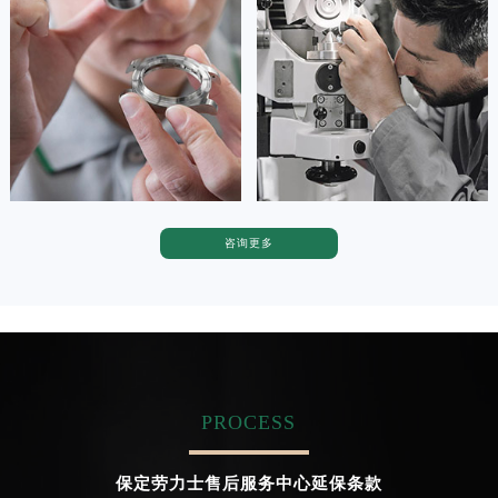
(劳力士保养维修服务网点)
(劳力士保养维修服务网点)
广东省茂名市电白区水东街道迎宾大道劳力士售后服务中心（需提前预约）
的高级技师之一
的高级技师之一
Tianjin Rolex Maintain center
Nanjing Rolex Maintain center
广东省梅州市梅江区金燕大道劳力士售后服务中心（需提前预约）
广东省清远市清城区湖西路劳力士售后服务中心（需提前预约）
广东省汕头市龙湖区长平路劳力士售后服务中心（需提前预约）


天津劳力士维修
上海劳力士维修
广东省汕尾市城区香洲街道园林社区翠园街劳力士售后服务中心（需提前预约）
广东省韶关市武江区芙蓉新区与老城中心交汇处劳力士售后服务中心（需提前预约）
广东省深圳市罗湖区深南东路5001号华润大厦17层1701室劳力士售后服务中心（需提前预约）
广东省阳江市江城区东风一路劳力士售后服务中心（需提前预约）
咨询更多
卡罗琳·卡桑德拉
辛迪·克莱门特
广东省云浮市云城区金山路劳力士售后服务中心（需提前预约）
资深劳力士技师
资深劳力士技师
广东省湛江市赤坎区观海北路劳力士售后服务中心（需提前预约）
是劳力士售后服务中心
是劳力士售后服务中心
(劳力士售后维修服务中心地址)
(劳力士售后维修服务中心地址)
广东省肇庆市端州区信安大道与砚都大道交汇处劳力士售后服务中心（需提前预约）
的高级技师之一
的高级技师之一
Chengdu Rolex Maintain center
Beijing Rolex Maintain center
广西壮族自治区百色市右江区中山二路劳力士售后服务中心（需提前预约）
广西壮族自治区北海市海城区北京路劳力士售后服务中心（需提前预约）
PROCESS
广西壮族自治区崇左市江州区石景林街道友谊大道与丽川路交汇处劳力士售后服务中心（需提前预约）


成都劳力士维修
北京劳力士售后服务中心
广西壮族自治区防城港市港口区金花茶大道劳力士售后服务中心（需提前预约）
保定劳力士售后服务中心延保条款
广西壮族自治区贵港市港北区港城街道布山大道与仙衣路交叉口劳力士售后服务中心（需提前预约）