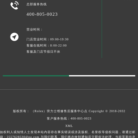

宁夏回族自治区中卫市沙坡头区鼓楼东街劳力士售后服务中心（需提前预约）
总部服务热线
青海省果洛藏族自治州玛沁县团结路劳力士售后服务中心（需提前预约）
400-805-0023
青海省海北藏族自治州海晏县将军路劳力士售后服务中心（需提前预约）
营业时间：
青海省海东市乐都区滨河路劳力士售后服务中心（需提前预约）

青海省海南藏族自治州共和县青海湖大街劳力士售后服务中心（需提前预约）
门店营业时间：09:00-19:30
客服在线时间：8:00-22:00
青海省海西蒙古族藏族自治州德令哈市柴达木路劳力士售后服务中心（需提前预约）
客服及门店节假日不休
青海省黄南藏族自治州同仁市德合隆路劳力士售后服务中心（需提前预约）
青海省西宁市城西区海湖新区西关大道劳力士售后服务中心（需提前预约）
青海省玉树藏族自治州结古镇胜利路劳力士售后服务中心（需提前预约）
陕西省安康市汉滨区金州路劳力士售后服务中心（需提前预约）
陕西省宝鸡市渭滨区经二路劳力士售后服务中心（需提前预约）
陕西省汉中市汉台区北大街劳力士售后服务中心（需提前预约）
陕西省商洛市商州区州城街劳力士售后服务中心（需提前预约）
版权所有：
（Rolex）
劳力士维修售后服务中心点
Copyright © 2018-2032
陕西省铜川市王益区红旗街劳力士售后服务中心（需提前预约）
客户服务热线：
400-805-0023
陕西省渭南市临渭区东风大街劳力士售后服务中心（需提前预约）
XML
如权利人或知情人士发现本站内容存在事实错误或涉及版权、名誉权等侵权问题，请通过邮
陕西省咸阳市秦都区沣西新城统一西路与白马河路交汇处劳力士售后服务中心（需提前预约）
箱：2557628530@qq.com 与我们联系，我们将在收到通知后立即依法处理。当前页面信息