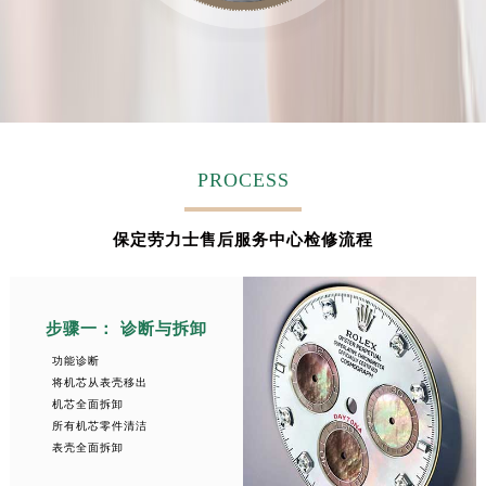
安徽省蚌埠市蚌山区淮河路劳力士售后服务中心（需提前预约）
安徽省亳州市谯城区魏武大道劳力士售后服务中心（需提前预约）
安徽省池州市贵池区长江路劳力士售后服务中心（需提前预约）
安徽省滁州市琅琊区南谯北路劳力士售后服务中心（需提前预约）
安徽省阜阳市颍州区颍州北路劳力士售后服务中心（需提前预约）
安徽省淮北市相山区淮海路劳力士售后服务中心（需提前预约）
PROCESS
安徽省淮南市田家庵区国庆中路劳力士售后服务中心（需提前预约）
安徽省黄山市屯溪区黄山西路劳力士售后服务中心（需提前预约）
保定劳力士售后服务中心检修流程
安徽省六安市金安区解放中路劳力士售后服务中心（需提前预约）
安徽省马鞍山市雨山区湖南西路劳力士售后服务中心（需提前预约）
安徽省宿州市埇桥区人民中路劳力士售后服务中心（需提前预约）
步骤一： 诊断与拆卸
安徽省铜陵市铜官区石城大道劳力士售后服务中心（需提前预约）
功能诊断
安徽省芜湖市镜湖区中山路步行街劳力士售后服务中心（需提前预约）
将机芯从表壳移出
机芯全面拆卸
安徽省宣城市宣州区叠嶂西路劳力士售后服务中心（需提前预约）
所有机芯零件清洁
福建省龙岩市新罗区九一南路劳力士售后服务中心（需提前预约）
表壳全面拆卸
福建省南平市建阳区人民西路劳力士售后服务中心（需提前预约）