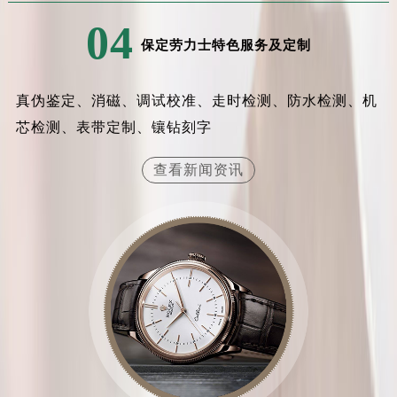
内蒙古自治区乌兰察布市集宁区恩和大街劳力士售后服务中心（需提前预约）
04
内蒙古自治区锡林郭勒盟市锡林浩特市光明街与额尔敦路交叉口劳力士售后服务中心（需提前预约）
保定劳力士特色服务及定制
内蒙古自治区兴安盟市乌兰浩特市兴安大街劳力士售后服务中心（需提前预约）
山西省大同市平城区迎宾街劳力士售后服务中心（需提前预约）
真伪鉴定、消磁、调试校准、走时检测、防水检测、机
山西省晋城市城区黄华街劳力士售后服务中心（需提前预约）
芯检测、表带定制、镶钻刻字
山西省晋中市榆次区顺城街劳力士售后服务中心（需提前预约）
山西省临汾市尧都区解放路劳力士售后服务中心（需提前预约）
查看新闻资讯
山西省吕梁市离石区永宁中路与建设街交叉口劳力士售后服务中心（需提前预约）
山西省朔州市朔城区怡西路与鄯阳西街交汇处劳力士售后服务中心（需提前预约）
山西省忻州市忻府区和平东街与七一南路交叉口劳力士售后服务中心（需提前预约）
山西省阳泉市郊区平阳东街与新城大道交叉口劳力士售后服务中心（需提前预约）
山西省运城市盐湖区河东街劳力士售后服务中心（需提前预约）
山西省长治市潞州区英雄中路劳力士售后服务中心（需提前预约）
山西省太原市迎泽区迎泽街道解放路15号亨得利名表维修授权店3楼劳力士售后服务中心（需提前预约）
天津市和平区赤峰道136号天津国际金融中心26层2603室劳力士售后服务中心（需提前预约）
安徽省安庆市迎江区人民路劳力士售后服务中心（需提前预约）