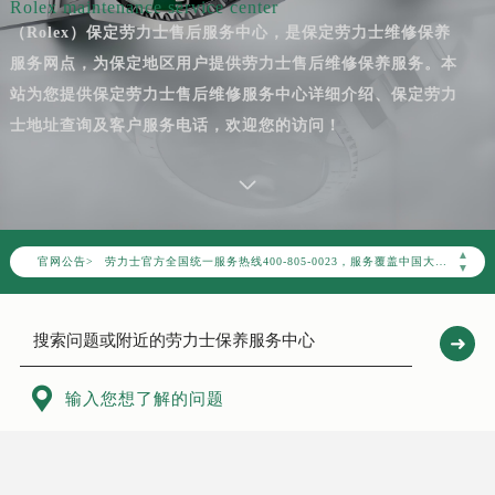
Rolex maintenance service center
（Rolex）保定劳力士售后服务中心，是保定劳力士维修保养
服务网点，为保定地区用户提供劳力士售后维修保养服务。本
站为您提供保定劳力士售后维修服务中心详细介绍、保定劳力
士地址查询及客户服务电话，欢迎您的访问！
2026年7月劳力士中国区售后服务网络优化升级公告
2026年7月劳力士全国官方售后客户服务热线：400-805-0023
▲
官网公告>
劳力士官方全国统一服务热线400-805-0023，服务覆盖中国大陆、香港、澳门、台湾全部区域（非大陆需加拨“+86”）
▼
2026年7月劳力士售后服务中心最新网点地址：
北京市东城区东长安街1号东方广场写字楼W3座6层602室（需提前预约）
北京市朝阳区建国门外大街甲6号华熙国际中心写字楼D座11层1102室（需提前预约）
天津市和平区赤峰道136号天津国际金融中心写字楼26层2603室（需提前预约）

输入您想了解的问题
上海市徐汇区虹桥路3号港汇中心写字楼2座37层3705室（需提前预约）
上海市黄浦区南京东路299号宏伊国际广场写字楼8层806室（需提前预约）
南京市秦淮区中山南路1号（新街口）南京中心写字楼22层C1-1室（需提前预约）