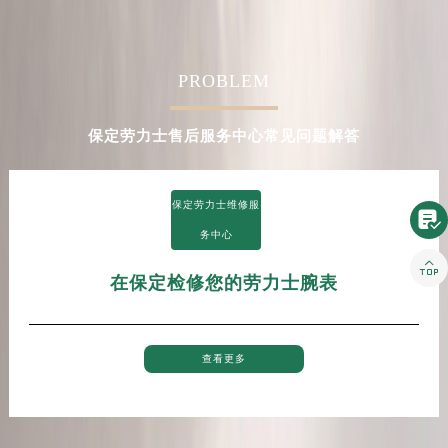
河南省新乡市红旗区人民路劳力士售后服务中心（需提前预约）
河南省信阳市浉河区东方红大道劳力士售后服务中心（需提前预约）
河南省许昌市魏都区建安大道与八龙路交叉口劳力士售后服务中心（需提前预约）
PROBLEM
河南省郑州市二七区民主路10号华润大厦29层2905室劳力士售后服务中心（需提前预约）
河南省周口市川汇区七一路劳力士售后服务中心（需提前预约）
保定劳力士售后服务中心常见问题解答
河南省驻马店市驿城区乐山大道与置地大道交叉口劳力士售后服务中心（需提前预约）
湖北省鄂州市鄂城区文星大道劳力士售后服务中心（需提前预约）
保定劳力士维修服
湖北省黄冈市黄州区赤壁大道劳力士售后服务中心（需提前预约）

务中心
湖北省黄石市黄石港区武汉路劳力士售后服务中心（需提前预约）

湖北省荆门市东宝中天街步行街劳力士售后服务中心（需提前预约）
在保定检修您的劳力士腕表
湖北省荆州市荆州区荆中路劳力士售后服务中心（需提前预约）
湖北省十堰市茅箭区人民北路劳力士售后服务中心（需提前预约）
湖北省随州市曾都区青年路劳力士售后服务中心（需提前预约）
查看更多
湖北省咸宁市咸安区长安大道劳力士售后服务中心（需提前预约）
湖北省襄阳市樊城区长虹路与人民路交叉口劳力士售后服务中心（需提前预约）
湖北省孝感市孝南区复兴大道劳力士售后服务中心（需提前预约）