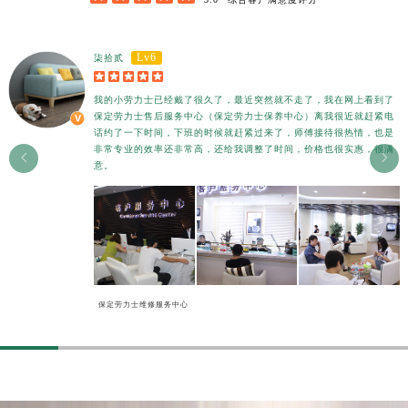
香港特别行政区尖沙咀区油尖旺区广东道劳力士售后服务中心（需提前预约）
香港特别行政区金钟区中西区金钟道劳力士售后服务中心（需提前预约）
Lv6
柒拾贰
香港特别行政区九龙区油尖旺区弥敦道劳力士售后服务中心（需提前预约）





香港特别行政区铜锣湾区湾仔区轩尼诗道劳力士售后服务中心（需提前预约）
我的小劳力士已经戴了很久了，最近突然就不走了，我在网上看到了
河南省安阳市文峰区解放大道劳力士售后服务中心（需提前预约）
保定劳力士售后服务中心（保定劳力士保养中心）离我很近就赶紧电
话约了一下时间，下班的时候就赶紧过来了，师傅接待很热情，也是
河南省鹤壁市淇滨区九州路劳力士售后服务中心（需提前预约）
非常专业的效率还非常高，还给我调整了时间，价格也很实惠，很满


河南省济源市沁园街道济水大道劳力士售后服务中心（需提前预约）
意。
河南省焦作市解放区解放路劳力士售后服务中心（需提前预约）
河南省开封市鼓楼区中山路劳力士售后服务中心（需提前预约）
河南省洛阳市西工区中州中路与解放路交叉口劳力士售后服务中心（需提前预约）
河南省漯河市源汇区交通路劳力士售后服务中心（需提前预约）
河南省南阳市宛城区范蠡东路与南都路交叉口劳力士售后服务中心（需提前预约）
保定劳力士维修服务中心
河南省平顶山市卫东区建设路劳力士售后服务中心（需提前预约）
河南省濮阳市大华龙区开州路绿城路交叉口劳力士售后服务中心（需提前预约）
河南省三门峡市湖滨区和平路劳力士售后服务中心（需提前预约）
河南省商丘市梁园区神火大道劳力士售后服务中心（需提前预约）