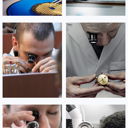
澳门特别行政区大堂区议事亭前地（新马路）劳力士售后服务中心（需提前预约）
澳门特别行政区风顺堂区南湾大马路劳力士售后服务中心（需提前预约）
澳门特别行政区花地玛堂区关闸广场劳力士售后服务中心（需提前预约）
澳门特别行政区花王堂区大三巴商圈劳力士售后服务中心（需提前预约）
艾德琳·亚历桑德拉
艾莉森·安吉莉亚
澳门特别行政区嘉模堂区官也街劳力士售后服务中心（需提前预约）
资深劳力士技师
资深劳力士技师
是劳力士售后服务中心
是劳力士售后服务中心
澳门省路氹城市金光大道劳力士售后服务中心（需提前预约）
(劳力士保养维修地点)
(劳力士保养维修服务网点)
的高级技师之一
的高级技师之一
澳门特别行政区望德堂区塔石广场劳力士售后服务中心（需提前预约）
Guangzhou Rolex Maintain center
Shenzhen Rolex Maintain center
福建省福州市鼓楼区五四路128-1号恒力城写字楼15层03室劳力士售后服务中心（需提前预约）
福建省厦门市思明区湖滨东路95号万象城华润大厦B座11层1104室劳力士售后服务中心（需提前预约）
广东省潮州市潮安区新风路与潮汕路交汇处劳力士售后服务中心（需提前预约）


广州劳力士维修
深圳劳力士维修
广东省广州市天河区天河路230号万菱汇国际中心A塔7层704室劳力士售后服务中心（需提前预约）
广东省广州市越秀区环市东路371-375号世界贸易中心大厦南塔15层1507室劳力士售后服务中心（需提前预约）
广东省河源市源城区越王大道劳力士售后服务中心（需提前预约）
广东省惠州市惠城区江北文昌一路7号华贸大厦1座30层3005室劳力士售后服务中心（需提前预约）
安尼塔·阿普里尔
贝亚特·布兰奇
广东省江门市蓬江区广场西路劳力士售后服务中心（需提前预约）
资深劳力士技师
资深劳力士技师
广东省揭阳市榕城进贤门步行街劳力士售后服务中心（需提前预约）
是劳力士售后服务中心
是劳力士售后服务中心