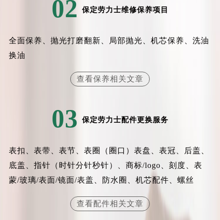
02
辽宁省盘锦市兴隆台区石油大街劳力士售后服务中心（需提前预约）
保定劳力士维修保养项目
辽宁省铁岭市银州区南马路劳力士售后服务中心（需提前预约）
辽宁省营口市站前区市府路与渤海大街交叉口劳力士售后服务中心（需提前预约）
全面保养、抛光打磨翻新、局部抛光、机芯保养、洗油
辽宁省沈阳市沈河区中街路137号亨得利名表维修授权店1楼劳力士售后服务中心（需提前预约）
换油
辽宁省沈阳市沈河区中街路83号亨得利名表维修授权店1楼劳力士售后服务中心（需提前预约）
北京市朝阳区建国门外大街甲6号华熙国际中心D座11层1102室劳力士售后服务中心（需提前预约）
查看保养相关文章
北京市东城区东长安街1号王府井东方广场W3座6层602室劳力士售后服务中心（需提前预约）
河北省保定市竞秀区朝阳北大街北国先天下劳力士售后服务中心（需提前预约）
03
内蒙古自治区阿拉善盟市左旗土尔扈特大街劳力士售后服务中心（需提前预约）
保定劳力士配件更换服务
内蒙古自治区巴彦淖尔市临河区新华街劳力士售后服务中心（需提前预约）
内蒙古自治区包头市青山区幸福路甲3号王府井百货名表维修劳力士售后服务中心（需提前预约）
表扣、表带、表节、表圈（圈口）表盘、表冠、后盖、
内蒙古自治区赤峰市红山区哈达街劳力士售后服务中心（需提前预约）
底盖、指针（时针分针秒针）、商标/logo、刻度、表
内蒙古自治区鄂尔多斯市东胜区伊金霍洛街劳力士售后服务中心（需提前预约）
蒙/玻璃/表面/镜面/表盖、防水圈、机芯配件、螺丝
内蒙古自治区呼伦贝尔市海拉尔区中央街劳力士售后服务中心（需提前预约）
内蒙古自治区通辽市科尔沁区明仁大街劳力士售后服务中心（需提前预约）
查看配件相关文章
内蒙古自治区乌海市海勃湾区人民南路劳力士售后服务中心（需提前预约）