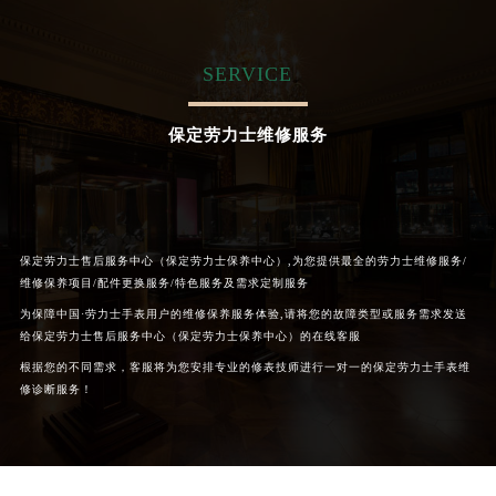
内蒙古自治区呼和浩特市玉泉区大学西街70号华润万象城写字楼（鄂尔多斯大厦）23层2326室（需提前预约）
甘肃省兰州市七里河区西津西路16号兰州中心写字楼21层2102室（需提前预约）
SERVICE
重庆市解放碑渝中区民权路28号英利国际金融中心写字楼20层01室（需提前预约）
黑龙江省大庆市萨尔图区会战大街劳力士售后服务中心（需提前预约）
保定劳力士维修服务
黑龙江省鹤岗市向阳区红军路劳力士售后服务中心（需提前预约）
黑龙江省黑河市爱辉区中央街劳力士售后服务中心（需提前预约）
黑龙江省鸡西市鸡冠区红军路劳力士售后服务中心（需提前预约）
黑龙江省佳木斯市向阳区长安路劳力士售后服务中心（需提前预约）
保定劳力士售后服务中心（保定劳力士保养中心）,为您提供最全的劳力士维修服务/
黑龙江省牡丹江市东安区太平路劳力士售后服务中心（需提前预约）
维修保养项目/配件更换服务/特色服务及需求定制服务
黑龙江省七台河市桃山区大同街劳力士售后服务中心（需提前预约）
为保障中国·劳力士手表用户的维修保养服务体验,请将您的故障类型或服务需求发送
黑龙江省齐齐哈尔市龙沙区龙华路劳力士售后服务中心（需提前预约）
给保定劳力士售后服务中心（保定劳力士保养中心）的在线客服
黑龙江省双鸭山市尖山区新兴大街劳力士售后服务中心（需提前预约）
根据您的不同需求，客服将为您安排专业的修表技师进行一对一的保定劳力士手表维
黑龙江省绥化市北林区新华街与康庄路交叉口劳力士售后服务中心（需提前预约）
修诊断服务！
黑龙江省伊春市伊美区通河路劳力士售后服务中心（需提前预约）
吉林省白城市洮北区明仁南街劳力士售后服务中心（需提前预约）
吉林省白山市浑江区浑江大街劳力士售后服务中心（需提前预约）