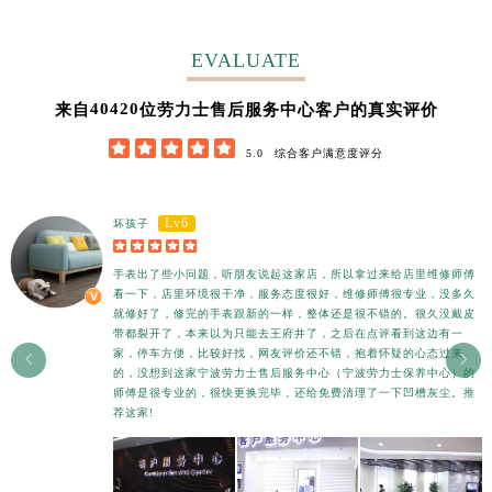
湖南省衡阳市雁峰区解放路劳力士售后服务中心（需提前预约）
湖南省怀化市鹤城区迎丰中路劳力士售后服务中心（需提前预约）
EVALUATE
湖南省娄底市娄星区长青街劳力士售后服务中心（需提前预约）
湖南省邵阳市双清区东风路劳力士售后服务中心（需提前预约）
54500
来自
位劳力士售后服务中心客户的真实评价
湖南省湘潭市雨湖区莲城大道劳力士售后服务中心（需提前预约）





5.0
综合客户满意度评分
湖南省益阳市赫山区桃花仑路劳力士售后服务中心（需提前预约）
湖南省永州市冷水滩区永州大道与中兴路交叉口劳力士售后服务中心（需提前预约）
Lv6
坏孩子
湖南省岳阳市岳阳楼区东茅岭路劳力士售后服务中心（需提前预约）





湖南省张家界市永定区解放路劳力士售后服务中心（需提前预约）
手表出了些小问题，听朋友说起这家店，所以拿过来给店里维修师傅
湖南省长沙市芙蓉区建湘路393号世茂环球金融中心写字楼10层1013室劳力士售后服务中心（需提前预约）
看一下，店里环境很干净，服务态度很好，维修师傅很专业，没多久
就修好了，修完的手表跟新的一样，整体还是很不错的。很久没戴皮
湖南省株洲市芦淞区建设南路劳力士售后服务中心（需提前预约）
带都裂开了，本来以为只能去王府井了，之后在点评看到这边有一
甘肃省白银市白银区北京路劳力士售后服务中心（需提前预约）
家，停车方便，比较好找，网友评价还不错，抱着怀疑的心态过来


的，没想到这家宁波劳力士售后服务中心（宁波劳力士保养中心）的
甘肃省定西市安定区解放路劳力士售后服务中心（需提前预约）
师傅是很专业的，很快更换完毕，还给免费清理了一下凹槽灰尘。推
荐这家!
甘肃省敦煌市沙州镇阳关中路劳力士售后服务中心（需提前预约）
甘肃省合作市人民街劳力士售后服务中心（需提前预约）
甘肃省嘉峪关市雄关区新华中路劳力士售后服务中心（需提前预约）