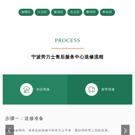
吉林省四平市铁东区紫气大路与南九经街交汇处劳力士售后服务中心（需提前预约）
海曙区
江北区
镇海区
北仑区
鄞州区
奉化区
吉林省松原市宁江区五环大街劳力士售后服务中心（需提前预约）
吉林省通化市东昌区环通乡江南大街劳力士售后服务中心（需提前预约）
吉林省延边市延吉市解放路劳力士售后服务中心（需提前预约）
辽宁省鞍山市铁东区站前街劳力士售后服务中心（需提前预约）
PROCESS
辽宁省本溪市平山区胜利路劳力士售后服务中心（需提前预约）
辽宁省朝阳市双塔区新华路劳力士售后服务中心（需提前预约）
宁波劳力士售后服务中心送修流程
辽宁省丹东市振兴区七经街劳力士售后服务中心（需提前预约）
辽宁省抚顺市新抚区东一路劳力士售后服务中心（需提前预约）
辽宁省阜新市海州区解放大街劳力士售后服务中心（需提前预约）


辽宁省葫芦岛市连山区中央路劳力士售后服务中心（需提前预约）
到店维修
邮寄维修
辽宁省锦州市古塔区中央大街劳力士售后服务中心（需提前预约）
辽宁省辽阳市白塔区新运大街劳力士售后服务中心（需提前预约）
辽宁省盘锦市兴隆台区石油大街劳力士售后服务中心（需提前预约）
步骤一：
送修准备
辽宁省铁岭市银州区南马路劳力士售后服务中心（需提前预约）
辽宁省营口市站前区市府路与渤海大街交叉口劳力士售后服务中心（需提前预约）
销售保修期内：请将您的保修卡和劳力士手表，最好同时带上您的发票。