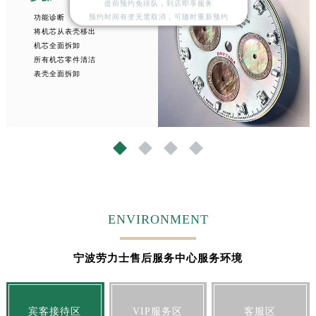
提前预约免排队，到店即享服务
山东省枣庄市滕州市北辛路与善国路交叉口劳力士售后服务中心（需提前预约）
预约时间有变无需取消，可随时重新预约
功能诊断
山东省淄博市张店区金晶大道劳力士售后服务中心（需提前预约）
将机芯从表壳移出
机芯全面拆卸
上海市黄浦区南京东路299号宏伊国际广场写字楼8层806室劳力士售后服务中心（需提前预约）
所有机芯零件清洁
上海市徐汇区虹桥路3号港汇中心2座37层3705室劳力士售后服务中心（需提前预约）
表壳全面拆卸
浙江省杭州市上城区钱江路1366号华润大厦A座5层503-5室劳力士售后服务中心（需提前预约）
浙江省湖州市吴兴区劳动路劳力士售后服务中心（需提前预约）
浙江省嘉兴市南湖区广益路705号嘉兴世界贸易中心A座13层1304室劳力士售后服务中心（需提前预约）
1
2
3
4
浙江省金华市金东区东市南街777号金华万达广场4号楼22楼2209室劳力士售后服务中心（需提前预约）
浙江省丽水市莲都区解放街劳力士售后服务中心（需提前预约）
浙江省宁波市江北区大闸南路500号来福士广场办公楼20层2009室劳力士售后服务中心（需提前预约）
浙江省衢州市柯城区上街劳力士售后服务中心（需提前预约）
ENVIRONMENT
浙江省绍兴市越城区胜利东路379号世茂天际中心写字楼8层805室劳力士售后服务中心（需提前预约）
浙江省舟山市定海区解放东路劳力士售后服务中心（需提前预约）
宁波劳力士售后服务中心服务环境
澳门特别行政区大堂区议事亭前地（新马路）劳力士售后服务中心（需提前预约）
澳门特别行政区风顺堂区南湾大马路劳力士售后服务中心（需提前预约）
澳门特别行政区花地玛堂区关闸广场劳力士售后服务中心（需提前预约）
宾客接待区
VIP服务区
客服区