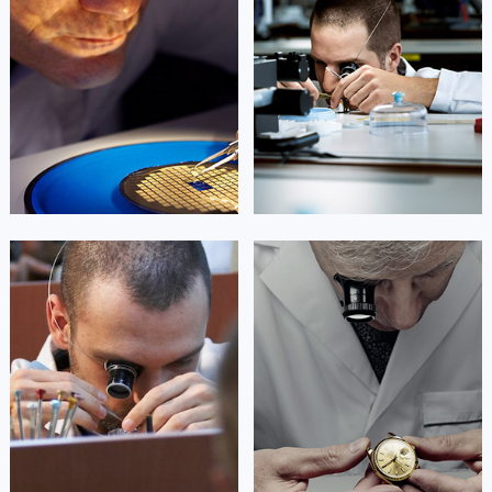
广西壮族自治区来宾市兴宾区桂中大道劳力士售后服务中心（需提前预约）
(劳力士保养维修地点)
(劳力士保养维修地点)
的高级技师之一
的高级技师之一
广西壮族自治区柳州市城中区中山中路劳力士售后服务中心（需提前预约）
Beijing Rolex Maintain center
Shanghai Rolex Maintain center
广西壮族自治区钦州市钦南区金海湾东大街劳力士售后服务中心（需提前预约）
广西壮族自治区梧州市万秀区龙湖镇高旺路劳力士售后服务中心（需提前预约）


北京劳力士维修
上海劳力士维修
广西壮族自治区玉林市玉州区金玉路劳力士售后服务中心（需提前预约）
海南省儋州市儋州市那大镇兰洋北路劳力士售后服务中心（需提前预约）
海南省东方市八所镇解放西路劳力士售后服务中心（需提前预约）
海南省琼海市嘉积镇东风路劳力士售后服务中心（需提前预约）
海南省三沙市西沙区西沙群岛永兴岛北京路劳力士售后服务中心（需提前预约）
艾德琳·亚历桑德拉
艾莉森·安吉莉亚
海南省三亚市吉阳区迎宾路劳力士售后服务中心（需提前预约）
资深劳力士技师
资深劳力士技师
是劳力士售后服务中心
是劳力士售后服务中心
海南省万宁市万城镇解放路劳力士售后服务中心（需提前预约）
(劳力士保养维修地点)
(劳力士保养维修服务网点)
的高级技师之一
的高级技师之一
海南省文昌市文城镇教育东路劳力士售后服务中心（需提前预约）
Guangzhou Rolex Maintain center
Shenzhen Rolex Maintain center
海南省五指山市通什镇三月三大道劳力士售后服务中心（需提前预约）
香港特别行政区尖沙咀区油尖旺区广东道劳力士售后服务中心（需提前预约）
香港特别行政区金钟区中西区金钟道劳力士售后服务中心（需提前预约）


广州劳力士维修
深圳劳力士维修
香港特别行政区九龙区油尖旺区弥敦道劳力士售后服务中心（需提前预约）