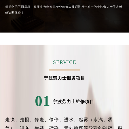
山西省大同市平城区迎宾街劳力士售后服务中心（需提前预约）
根据您的不同需求，客服将为您安排专业的修表技师进行一对一的宁波劳力士手表维
山西省晋城市城区黄华街劳力士售后服务中心（需提前预约）
修诊断服务！
山西省晋中市榆次区顺城街劳力士售后服务中心（需提前预约）
山西省临汾市尧都区解放路劳力士售后服务中心（需提前预约）
山西省吕梁市离石区永宁中路与建设街交叉口劳力士售后服务中心（需提前预约）
山西省朔州市朔城区怡西路与鄯阳西街交汇处劳力士售后服务中心（需提前预约）
山西省忻州市忻府区和平东街与七一南路交叉口劳力士售后服务中心（需提前预约）
山西省阳泉市郊区平阳东街与新城大道交叉口劳力士售后服务中心（需提前预约）
SERVICE
山西省运城市盐湖区河东街劳力士售后服务中心（需提前预约）
山西省长治市潞州区英雄中路劳力士售后服务中心（需提前预约）
宁波劳力士服务项目
山西省太原市迎泽区迎泽街道解放路15号亨得利名表维修授权店3楼劳力士售后服务中心（需提前预约）
天津市和平区赤峰道136号天津国际金融中心26层2603室劳力士售后服务中心（需提前预约）
01
安徽省安庆市迎江区人民路劳力士售后服务中心（需提前预约）
宁波劳力士维修项目
安徽省蚌埠市蚌山区淮河路劳力士售后服务中心（需提前预约）
安徽省亳州市谯城区魏武大道劳力士售后服务中心（需提前预约）
走快、走慢、停走、偷停、进水、起雾（水汽、雾
安徽省池州市贵池区长江路劳力士售后服务中心（需提前预约）
气）、进灰、生锈、磕碰、意外摔坏等导致的破碎、裂