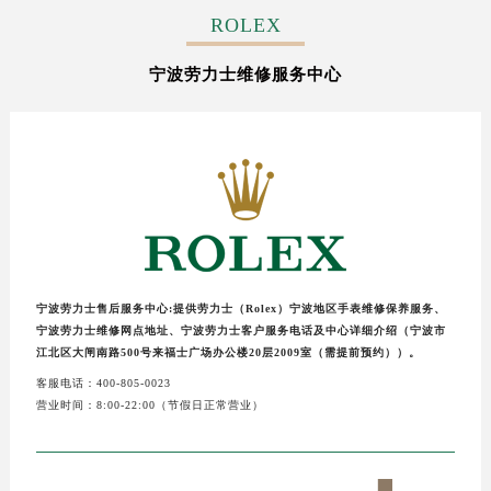
盐城市盐都区世纪大道5号盐城金融城写字楼1号楼16层1604室（需提前预约）
ROLEX
泰州市海陵区永定东路399号置地商务中心东塔写字楼（华润万象城）17层1706室（需提前预约）
宁波劳力士维修服务中心
宁波市江北区大闸南路500号来福士广场办公楼20层2009室（需提前预约）
杭州市上城区钱江路1366号华润大厦写字楼A座5层503-5室（需提前预约）
金华市金东区东市南街777号金华万达广场写字楼4号楼22层2209室（需提前预约）
绍兴市越城区胜利东路379号世茂天际中心写字楼8层805室（需提前预约）
嘉兴市南湖区广益路705号嘉兴世界贸易中心写字楼A座13层1304室（需提前预约）
南昌市红谷滩新区红谷中大道998号绿地双子塔（中央广场）A1座办公楼14层07室（需提前预约）
济南市历下区经十路11111号华润中心写字楼（万象城）15层1508室（需提前预约）
广州市天河区天河路230号万菱汇国际中心写字楼A塔7层704室（需提前预约）
宁波劳力士售后服务中心:提供劳力士（Rolex）宁波地区手表维修保养服务、
广州市越秀区环市东路371-375号世界贸易中心大厦南塔写字楼15层07室（需提前预约）
宁波劳力士维修网点地址、宁波劳力士客户服务电话及中心详细介绍（宁波市
深圳市罗湖区深南东路5001号华润大厦写字楼17层1701室（需提前预约）
江北区大闸南路500号来福士广场办公楼20层2009室（需提前预约））。
惠州市惠城区江北文昌一路7号华贸大厦写字楼1座30层05室（需提前预约）
客服电话：400-805-0023
营业时间：8:00-22:00（节假日正常营业）
厦门市思明区湖滨东路95号华润大厦写字楼B座11层1104室（需提前预约）
福州市鼓楼区五四路128-1号恒力城写字楼15层03室（需提前预约）
成都市锦江区人民东路6号SAC东原中心写字楼24层2406B室（需提前预约）