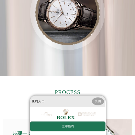
江西省南昌市红谷滩新区红谷中大道998号绿地双子塔（中央广场）A1座办公楼14层1407室劳力士售后服务中心（需提前预约）
江西省萍乡市安源区萍安北大道与康庄路交叉口劳力士售后服务中心（需提前预约）
江西省上饶市信州区滨江西路劳力士售后服务中心（需提前预约）
江西省新余市渝水区北湖西路劳力士售后服务中心（需提前预约）
江西省宜春市袁州区中山中路劳力士售后服务中心（需提前预约）
江西省鹰潭市月湖区胜利东路劳力士售后服务中心（需提前预约）
山东省德州市德城区东风中路劳力士售后服务中心（需提前预约）
山东省东营市东营区济南路劳力士售后服务中心（需提前预约）
山东省济南市历下区经十路11111号华润中心写字楼（万象城）15层1508室劳力士售后服务中心（需提前预约）
山东省济宁市任城区太白楼路劳力士售后服务中心（需提前预约）
山东省莱芜市文化南路8号银座商城名表维修一楼名表维修劳力士售后服务中心（需提前预约）
PROCESS
山东省临沂市兰山区解放路劳力士售后服务中心（需提前预约）
预约入口
关闭
山东省日照市东港区烟台路劳力士售后服务中心（需提前预约）
宁波劳力士售后服务中心检修流程
山东省泰安市泰山区财源街道泰山大街劳力士售后服务中心（需提前预约）
山东省威海市环翠区新威海路89号振华商厦一楼名表维修劳力士售后服务中心（需提前预约）
立即预约
山东省潍坊市奎文区东风东街劳力士售后服务中心（需提前预约）
步骤一： 诊断与拆卸