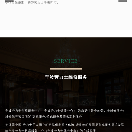
非销售保修期：携带劳力士手表即可。
辽宁省沈阳市沈河区中街路137号亨得利名表维修授权店1楼劳力士售后服务中心（需提前预约）
辽宁省沈阳市沈河区中街路83号亨得利名表维修授权店1楼劳力士售后服务中心（需提前预约）
北京市朝阳区建国门外大街甲6号华熙国际中心D座11层1102室劳力士售后服务中心（需提前预约）
北京市东城区东长安街1号王府井东方广场W3座6层602室劳力士售后服务中心（需提前预约）
河北省保定市竞秀区朝阳北大街北国先天下劳力士售后服务中心（需提前预约）
内蒙古自治区阿拉善盟市左旗土尔扈特大街劳力士售后服务中心（需提前预约）
内蒙古自治区巴彦淖尔市临河区新华街劳力士售后服务中心（需提前预约）
SERVICE
内蒙古自治区包头市青山区幸福路甲3号王府井百货名表维修劳力士售后服务中心（需提前预约）
内蒙古自治区赤峰市红山区哈达街劳力士售后服务中心（需提前预约）
宁波劳力士维修服务
内蒙古自治区鄂尔多斯市东胜区伊金霍洛街劳力士售后服务中心（需提前预约）
内蒙古自治区呼伦贝尔市海拉尔区中央街劳力士售后服务中心（需提前预约）
内蒙古自治区通辽市科尔沁区明仁大街劳力士售后服务中心（需提前预约）
内蒙古自治区乌海市海勃湾区人民南路劳力士售后服务中心（需提前预约）
宁波劳力士售后服务中心（宁波劳力士保养中心）,为您提供最全的劳力士维修服务/
内蒙古自治区乌兰察布市集宁区恩和大街劳力士售后服务中心（需提前预约）
维修保养项目/配件更换服务/特色服务及需求定制服务
内蒙古自治区锡林郭勒盟市锡林浩特市光明街与额尔敦路交叉口劳力士售后服务中心（需提前预约）
为保障中国·劳力士手表用户的维修保养服务体验,请将您的故障类型或服务需求发送
内蒙古自治区兴安盟市乌兰浩特市兴安大街劳力士售后服务中心（需提前预约）
给宁波劳力士售后服务中心（宁波劳力士保养中心）的在线客服