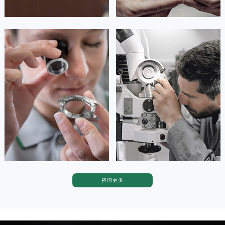
香港特别行政区铜锣湾区湾仔区轩尼诗道劳力士售后服务中心（需提前预约）
河南省安阳市文峰区解放大道劳力士售后服务中心（需提前预约）
河南省鹤壁市淇滨区九州路劳力士售后服务中心（需提前预约）
安尼塔·阿普里尔
贝亚特·布兰奇
河南省济源市沁园街道济水大道劳力士售后服务中心（需提前预约）
资深劳力士技师
资深劳力士技师
河南省焦作市解放区解放路劳力士售后服务中心（需提前预约）
是劳力士售后服务中心
是劳力士售后服务中心
(劳力士保养维修服务网点)
(劳力士保养维修服务网点)
河南省开封市鼓楼区中山路劳力士售后服务中心（需提前预约）
的高级技师之一
的高级技师之一
Tianjin Rolex Maintain center
Nanjing Rolex Maintain center
河南省洛阳市西工区中州中路与解放路交叉口劳力士售后服务中心（需提前预约）
河南省漯河市源汇区交通路劳力士售后服务中心（需提前预约）
河南省南阳市宛城区范蠡东路与南都路交叉口劳力士售后服务中心（需提前预约）


天津劳力士维修
上海劳力士维修
河南省平顶山市卫东区建设路劳力士售后服务中心（需提前预约）
河南省濮阳市大华龙区开州路绿城路交叉口劳力士售后服务中心（需提前预约）
河南省三门峡市湖滨区和平路劳力士售后服务中心（需提前预约）
河南省商丘市梁园区神火大道劳力士售后服务中心（需提前预约）
咨询更多
卡罗琳·卡桑德拉
辛迪·克莱门特
河南省新乡市红旗区人民路劳力士售后服务中心（需提前预约）
资深劳力士技师
资深劳力士技师
河南省信阳市浉河区东方红大道劳力士售后服务中心（需提前预约）
是劳力士售后服务中心
是劳力士售后服务中心
(劳力士售后维修服务中心地址)
(劳力士售后维修服务中心地址)
河南省许昌市魏都区建安大道与八龙路交叉口劳力士售后服务中心（需提前预约）
的高级技师之一
的高级技师之一