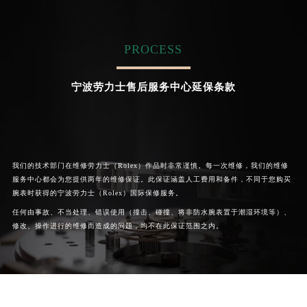
Chengdu Rolex Maintain center
Beijing Rolex Maintain center
河南省郑州市二七区民主路10号华润大厦29层2905室劳力士售后服务中心（需提前预约）
河南省周口市川汇区七一路劳力士售后服务中心（需提前预约）
PROCESS
河南省驻马店市驿城区乐山大道与置地大道交叉口劳力士售后服务中心（需提前预约）


成都劳力士维修
北京劳力士售后服务中心
湖北省鄂州市鄂城区文星大道劳力士售后服务中心（需提前预约）
宁波劳力士售后服务中心延保条款
湖北省黄冈市黄州区赤壁大道劳力士售后服务中心（需提前预约）
湖北省黄石市黄石港区武汉路劳力士售后服务中心（需提前预约）
湖北省荆门市东宝中天街步行街劳力士售后服务中心（需提前预约）
湖北省荆州市荆州区荆中路劳力士售后服务中心（需提前预约）
湖北省十堰市茅箭区人民北路劳力士售后服务中心（需提前预约）
我们的技术部门在维修劳力士（Rolex）作品时非常谨慎。每一次维修，我们的维修
服务中心都会为您提供两年的维修保证。此保证涵盖人工费用和备件，不同于您购买
湖北省随州市曾都区青年路劳力士售后服务中心（需提前预约）
腕表时获得的宁波劳力士（Rolex）国际保修服务。
湖北省咸宁市咸安区长安大道劳力士售后服务中心（需提前预约）
任何由事故、不当处理、错误使用（撞击、碰撞、将非防水腕表置于潮湿环境等）、
湖北省襄阳市樊城区长虹路与人民路交叉口劳力士售后服务中心（需提前预约）
修改、操作进行的维修而造成的问题，均不在此保证范围之内。
湖北省孝感市孝南区复兴大道劳力士售后服务中心（需提前预约）
湖北省宜昌市西陵区夷陵大道与港窑路劳力士售后服务中心（需提前预约）
湖南省常德市武陵区人民路劳力士售后服务中心（需提前预约）
湖南省郴州市北湖区国庆北路劳力士售后服务中心（需提前预约）