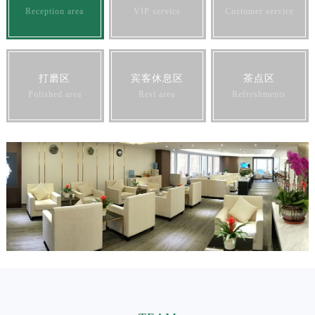
澳门特别行政区花王堂区大三巴商圈劳力士售后服务中心（需提前预约）
Reception area
VIP service
Customer service
澳门特别行政区嘉模堂区官也街劳力士售后服务中心（需提前预约）
澳门省路氹城市金光大道劳力士售后服务中心（需提前预约）
澳门特别行政区望德堂区塔石广场劳力士售后服务中心（需提前预约）
打磨区
宾客休息区
茶点区
福建省福州市鼓楼区五四路128-1号恒力城写字楼15层03室劳力士售后服务中心（需提前预约）
Polished area
Rest area
Refreshments
福建省厦门市思明区湖滨东路95号万象城华润大厦B座11层1104室劳力士售后服务中心（需提前预约）
广东省潮州市潮安区新风路与潮汕路交汇处劳力士售后服务中心（需提前预约）
广东省广州市天河区天河路230号万菱汇国际中心A塔7层704室劳力士售后服务中心（需提前预约）
广东省广州市越秀区环市东路371-375号世界贸易中心大厦南塔15层1507室劳力士售后服务中心（需提前预约）
广东省河源市源城区越王大道劳力士售后服务中心（需提前预约）
广东省惠州市惠城区江北文昌一路7号华贸大厦1座30层3005室劳力士售后服务中心（需提前预约）
广东省江门市蓬江区广场西路劳力士售后服务中心（需提前预约）
广东省揭阳市榕城进贤门步行街劳力士售后服务中心（需提前预约）
广东省茂名市电白区水东街道迎宾大道劳力士售后服务中心（需提前预约）
广东省梅州市梅江区金燕大道劳力士售后服务中心（需提前预约）
广东省清远市清城区湖西路劳力士售后服务中心（需提前预约）