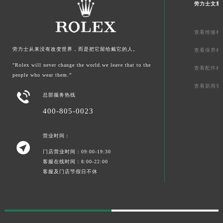
劳力士文章
新疆维吾尔自治区库车市库车市文化东路劳力士售后服务中心（需提前预约）
新疆维吾尔自治区库尔勒市库尔勒市人民东路劳力士售后服务中心（需提前预约）
查看维修相
新疆维吾尔自治区奎屯市团结西街劳力士售后服务中心（需提前预约）
新疆维吾尔自治区昆玉市昆泉街劳力士售后服务中心（需提前预约）
劳力士从来没有改变世界，而是把它留给戴它的人。
查看保养相
新疆维吾尔自治区沙湾市三道河子镇世纪大道南路劳力士售后服务中心（需提前预约）
"Rolex will never change the world.we leave that to the
查看配件相
people who wear them.”
新疆维吾尔自治区石河子市北二路劳力士售后服务中心（需提前预约）
查看新闻资
新疆维吾尔自治区双河市光明路劳力士售后服务中心（需提前预约）

总部服务热线
新疆维吾尔自治区塔城市塔城地区闻琴路劳力士售后服务中心（需提前预约）
400-805-0023
新疆维吾尔自治区铁门关市兴疆路劳力士售后服务中心（需提前预约）
新疆维吾尔自治区图木舒克市图木舒克市中兴街劳力士售后服务中心（需提前预约）
营业时间：

新疆维吾尔自治区吐鲁番市高昌区文化中路文化中路劳力士售后服务中心（需提前预约）
门店营业时间：09:00-19:30
新疆维吾尔自治区乌苏市乌鲁木齐北路劳力士售后服务中心（需提前预约）
客服在线时间：8:00-22:00
客服及门店节假日不休
新疆维吾尔自治区五家渠市长征西街劳力士售后服务中心（需提前预约）
新疆维吾尔自治区新星市东风路劳力士售后服务中心（需提前预约）
新疆维吾尔自治区伊宁市解放西路劳力士售后服务中心（需提前预约）
贵州省安顺市西秀区中华南路劳力士售后服务中心（需提前预约）