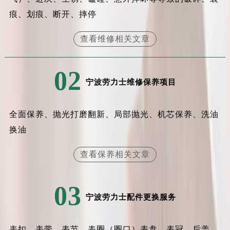
安徽省滁州市琅琊区南谯北路劳力士售后服务中心（需提前预约）
痕、划痕、断开、摔停
安徽省阜阳市颍州区颍州北路劳力士售后服务中心（需提前预约）
安徽省淮北市相山区淮海路劳力士售后服务中心（需提前预约）
查看维修相关文章
安徽省淮南市田家庵区国庆中路劳力士售后服务中心（需提前预约）
安徽省黄山市屯溪区黄山西路劳力士售后服务中心（需提前预约）
02
安徽省六安市金安区解放中路劳力士售后服务中心（需提前预约）
宁波劳力士维修保养项目
安徽省马鞍山市雨山区湖南西路劳力士售后服务中心（需提前预约）
安徽省宿州市埇桥区人民中路劳力士售后服务中心（需提前预约）
全面保养、抛光打磨翻新、局部抛光、机芯保养、洗油
安徽省铜陵市铜官区石城大道劳力士售后服务中心（需提前预约）
换油
安徽省芜湖市镜湖区中山路步行街劳力士售后服务中心（需提前预约）
安徽省宣城市宣州区叠嶂西路劳力士售后服务中心（需提前预约）
查看保养相关文章
福建省龙岩市新罗区九一南路劳力士售后服务中心（需提前预约）
福建省南平市建阳区人民西路劳力士售后服务中心（需提前预约）
03
福建省宁德市蕉城区天湖东路劳力士售后服务中心（需提前预约）
宁波劳力士配件更换服务
福建省莆田市城厢区霞林街道荔华东大道劳力士售后服务中心（需提前预约）
福建省三明市三元区东乾二路劳力士售后服务中心（需提前预约）
表扣、表带、表节、表圈（圈口）表盘、表冠、后盖、