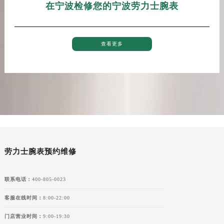
在宁波检修您的宁波劳力士腕表
青海省海东市乐都区滨河路劳力士售后服务中心（需提前预约）
青海省海南藏族自治州共和县青海湖大街劳力士售后服务中心（需提前预约）
青海省海西蒙古族藏族自治州德令哈市柴达木路劳力士售后服务中心（需提前预约）
查看更多
青海省黄南藏族自治州同仁市德合隆路劳力士售后服务中心（需提前预约）
青海省西宁市城西区海湖新区西关大道劳力士售后服务中心（需提前预约）
青海省玉树藏族自治州结古镇胜利路劳力士售后服务中心（需提前预约）
陕西省安康市汉滨区金州路劳力士售后服务中心（需提前预约）
陕西省宝鸡市渭滨区经二路劳力士售后服务中心（需提前预约）
陕西省汉中市汉台区北大街劳力士售后服务中心（需提前预约）
陕西省商洛市商州区州城街劳力士售后服务中心（需提前预约）
陕西省铜川市王益区红旗街劳力士售后服务中心（需提前预约）
劳力士腕表预约维修
陕西省渭南市临渭区东风大街劳力士售后服务中心（需提前预约）
陕西省咸阳市秦都区沣西新城统一西路与白马河路交汇处劳力士售后服务中心（需提前预约）
联系电话：
400-805-0023
陕西省延安市宝塔区中心街劳力士售后服务中心（需提前预约）
客服在线时间：
8:00-22:00
陕西省榆林市榆阳区长兴路劳力士售后服务中心（需提前预约）
门店营业时间：
9:00-19:30
新疆维吾尔自治区阿克苏市东大街劳力士售后服务中心（需提前预约）