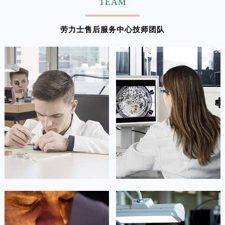
TEAM
广东省汕头市龙湖区长平路劳力士售后服务中心（需提前预约）
广东省汕尾市城区香洲街道园林社区翠园街劳力士售后服务中心（需提前预约）
劳力士售后服务中心技师团队
广东省韶关市武江区芙蓉新区与老城中心交汇处劳力士售后服务中心（需提前预约）
广东省深圳市罗湖区深南东路5001号华润大厦17层1701室劳力士售后服务中心（需提前预约）
广东省阳江市江城区东风一路劳力士售后服务中心（需提前预约）
广东省云浮市云城区金山路劳力士售后服务中心（需提前预约）
广东省湛江市赤坎区观海北路劳力士售后服务中心（需提前预约）
广东省肇庆市端州区信安大道与砚都大道交汇处劳力士售后服务中心（需提前预约）
广西壮族自治区百色市右江区中山二路劳力士售后服务中心（需提前预约）
广西壮族自治区北海市海城区北京路劳力士售后服务中心（需提前预约）
广西壮族自治区崇左市江州区石景林街道友谊大道与丽川路交汇处劳力士售后服务中心（需提前预约）
广西壮族自治区防城港市港口区金花茶大道劳力士售后服务中心（需提前预约）
广西壮族自治区贵港市港北区港城街道布山大道与仙衣路交叉口劳力士售后服务中心（需提前预约）
广西壮族自治区桂林市秀峰区红岭路劳力士售后服务中心（需提前预约）
广西壮族自治区河池市金城江区金城江街道朝阳路劳力士售后服务中心（需提前预约）
凯罗尔·切尔西
达芙妮·克劳迪娅
资深劳力士技师
资深劳力士技师
广西壮族自治区贺州市八步区城东街道灵峰南路劳力士售后服务中心（需提前预约）
是劳力士售后服务中心
是劳力士售后服务中心