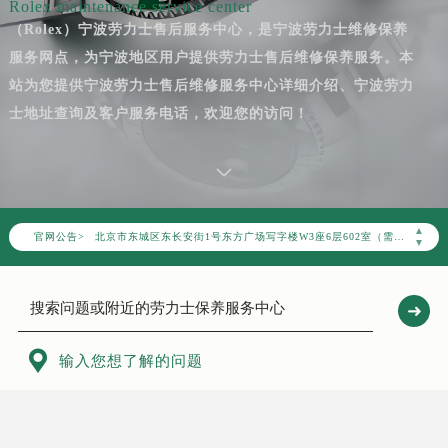
Rolex maintenance service center
（Rolex）宁波劳力士售后服务中心，是宁波劳力士维修保养
服务网点，为宁波地区用户提供劳力士售后维修保养服务。本
站为您提供宁波劳力士售后维修服务中心详细介绍、宁波劳力
2026年7月劳力士中国区售后服务网络优化升级公告
士地址查询及客户服务电话，欢迎您的访问！
2026年7月劳力士全国官方售后客户服务热线：400-805-0023
劳力士官方全国统一服务热线400-805-0023，服务覆盖中国大陆、香港、澳门、台湾全部区域（非大陆需加拨“+86”）
2026年7月劳力士售后服务中心最新网点地址：
北京市东城区东长安街1号东方广场写字楼W3座6层602室（需提前预约）
▲
官网公告>
北京市朝阳区建国门外大街甲6号华熙国际中心写字楼D座11层1102室（需提前预约）
▼
天津市和平区赤峰道136号天津国际金融中心写字楼26层2603室（需提前预约）
上海市徐汇区虹桥路3号港汇中心写字楼2座37层3705室（需提前预约）
上海市黄浦区南京东路299号宏伊国际广场写字楼8层806室（需提前预约）
南京市秦淮区中山南路1号（新街口）南京中心写字楼22层C1-1室（需提前预约）

输入您想了解的问题
常州市新北区龙锦路1590号现代传媒中心写字楼5号楼10层1008室（需提前预约）
徐州市鼓楼区淮海东路29号苏宁广场IFC国际金融中心写字楼35层3508室（需提前预约）
扬州市邗江区国展路29号星耀天地写字楼1号楼18层1803室（需提前预约）