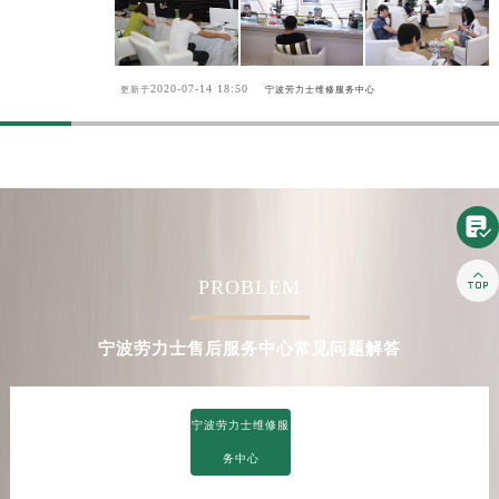
甘肃省金昌市金川区北京路劳力士售后服务中心（需提前预约）
甘肃省酒泉市肃州区西大街劳力士售后服务中心（需提前预约）
甘肃省临夏市城南街道团结路劳力士售后服务中心（需提前预约）
2020-07-14 18:50
更新于
宁波劳力士维修服务中心
甘肃省陇南市武都区人民路劳力士售后服务中心（需提前预约）
甘肃省平凉市崆峒区西大街劳力士售后服务中心（需提前预约）
甘肃省庆阳市西峰区南大街劳力士售后服务中心（需提前预约）
甘肃省天水市秦州区民主路劳力士售后服务中心（需提前预约）

甘肃省武威市凉州区迎宾路劳力士售后服务中心（需提前预约）
甘肃省张掖市甘州区民乐北路劳力士售后服务中心（需提前预约）

PROBLEM
宁夏回族自治区固原市原州区文化街劳力士售后服务中心（需提前预约）
宁夏回族自治区石嘴山市大武口区贺兰山路劳力士售后服务中心（需提前预约）
宁波劳力士售后服务中心常见问题解答
宁夏回族自治区吴忠市利通区开元大道劳力士售后服务中心（需提前预约）
宁夏回族自治区银川市兴庆区新华东路97号新百中心C馆一层C1-18号商铺劳力士售后服务中心（需提前预约）
宁夏回族自治区中卫市沙坡头区鼓楼东街劳力士售后服务中心（需提前预约）
宁波劳力士维修服
青海省果洛藏族自治州玛沁县团结路劳力士售后服务中心（需提前预约）
务中心
青海省海北藏族自治州海晏县将军路劳力士售后服务中心（需提前预约）