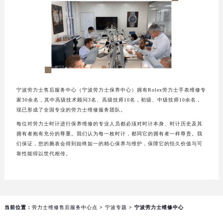
重庆市江北区观音桥步行街2号融恒时代广场写字楼9层902室（需提前预约）
长沙市芙蓉区定王台街道建湘路393号世茂环球金融中心写字楼（芙蓉广场）10层13室（需提前预约）
郑州市二七区铭功路10号华润大厦写字楼29层2905室（需提前预约）
太原市迎泽区解放路15号亨得利名表服务中心（品牌授权店）3层整层（需提前预约）
沈阳市沈河区中街路137号亨得利名表服务中心（品牌授权店）1层整层（需提前预约）
沈阳市沈河区中街路83号亨得利名表服务中心（品牌授权店）1层整层（需提前预约）
乌鲁木齐市天山区红山路26号时代广场（CCMALL）C座17层17-B（需提前预约）
宁波劳力士售后服务中心（宁波劳力士保养中心）拥有Rolex劳力士手表维修专
家30余名，其中高级技术顾问3名、高级技师10名，初级、中级技师10余名，
温州市鹿城区锦绣路1067号置信广场10层1015室（需提前预约）
现已形成了全国专业的劳力士维修服务团队。
哈尔滨市道里区友谊西路600号富力中心T2座写字楼29层03室（需提前预约）
每位对劳力士时计进行保养维修的专业人员都必须对时计本身、时计历史及其
大连市中山区人民路15号国际金融大厦7层G室（需提前预约）
拥有者抱有充分的尊重。我们认为每一枚时计，都同它的拥有者一样尊贵。我
们保证，您的腕表会得到始终如一的精心保养与维护，保障它的恒久价值与可
佛山市禅城区季华五路57号万科金融中心C座12层1205室（需提前预约）
靠性能得以世代相传。
东莞市东城街道鸿福东路1号民盈国贸中心T1写字楼9层907室（需提前预约）
无锡市梁溪区人民中路139号恒隆广场写字楼1座11层1104室（需提前预约）
南通市崇川区工农路57号圆融广场写字楼16层1603室（需提前预约）
苏州市苏州工业园区星港街199号苏州中心办公楼C座22层08室（需提前预约）
当前位置：
劳力士维修售后服务中心点
>
宁波专题
> 宁波劳力士维修中心
武汉市江汉区解放大道686号世界贸易大厦38层09室（需提前预约）