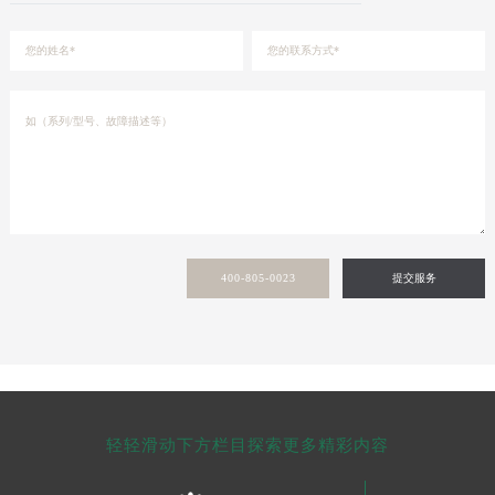
新疆维吾尔自治区阿拉尔市胜利大道劳力士售后服务中心（需提前预约）
新疆维吾尔自治区阿拉山口市友好路劳力士售后服务中心（需提前预约）
新疆维吾尔自治区阿勒泰市解放路劳力士售后服务中心（需提前预约）
新疆维吾尔自治区阿图什市光明路劳力士售后服务中心（需提前预约）
新疆维吾尔自治区白杨市军垦路劳力士售后服务中心（需提前预约）
新疆维吾尔自治区北屯市团结路劳力士售后服务中心（需提前预约）
新疆维吾尔自治区博乐市博乐市北京路劳力士售后服务中心（需提前预约）
新疆维吾尔自治区昌吉市延安北路劳力士售后服务中心（需提前预约）
新疆维吾尔自治区阜康市博峰路劳力士售后服务中心（需提前预约）
400-805-0023
提交服务
新疆维吾尔自治区哈密市伊州区建国北路劳力士售后服务中心（需提前预约）
新疆维吾尔自治区和田市和田市北京西路劳力士售后服务中心（需提前预约）
新疆维吾尔自治区胡杨河市胡杨河市胡杨路劳力士售后服务中心（需提前预约）
新疆维吾尔自治区霍尔果斯市亚欧北路劳力士售后服务中心（需提前预约）
新疆维吾尔自治区喀什市解放北路劳力士售后服务中心（需提前预约）
轻轻滑动下方栏目探索更多精彩内容
新疆维吾尔自治区可克达拉市幸福路劳力士售后服务中心（需提前预约）
新疆维吾尔自治区克拉玛依市克拉玛依区友谊路劳力士售后服务中心（需提前预约）