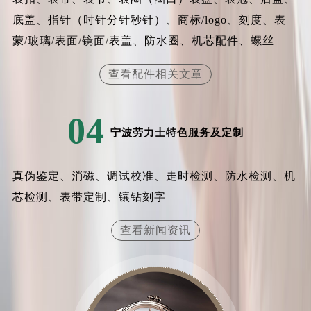
福建省漳州市龙文区步港路劳力士售后服务中心（需提前预约）
底盖、指针（时针分针秒针）、商标/logo、刻度、表
江苏省常州市新北区龙锦路1590号现代传媒中心5号楼10层1008室劳力士售后服务中心（需提前预约）
蒙/玻璃/表面/镜面/表盖、防水圈、机芯配件、螺丝
江苏省淮安市清江浦区淮海北路劳力士售后服务中心（需提前预约）
江苏省连云港市海州区通灌北路劳力士售后服务中心（需提前预约）
查看配件相关文章
江苏省南京市秦淮区中山南路1号南京中心22层22-C1-C3室劳力士售后服务中心（需提前预约）
江苏省宿迁市宿城区西湖路劳力士售后服务中心（需提前预约）
04
江苏省泰州市海陵区永定东路399号置地商务中心东塔（华润万象城）17层1706室劳力士售后服务中心（需提前预约）
宁波劳力士特色服务及定制
江苏省徐州市鼓楼区淮海东路29号苏宁广场IFC国际金融中心35层3508室劳力士售后服务中心（需提前预约）
江苏省盐城市盐都区世纪大道5号盐城金融城写字楼1号楼16层1604室劳力士售后服务中心（需提前预约）
真伪鉴定、消磁、调试校准、走时检测、防水检测、机
江苏省扬州市邗江区国展路29号星耀天地写字楼1号楼18层1803室劳力士售后服务中心（需提前预约）
芯检测、表带定制、镶钻刻字
江苏省镇江市京口区中山东路劳力士售后服务中心（需提前预约）
江西省抚州市临川区赣东大道劳力士售后服务中心（需提前预约）
查看新闻资讯
江西省赣州市章贡区文清路劳力士售后服务中心（需提前预约）
江西省吉安市吉州区井冈山大道劳力士售后服务中心（需提前预约）
江西省景德镇市珠山区珠山中路劳力士售后服务中心（需提前预约）
江西省九江市浔阳区浔阳路劳力士售后服务中心（需提前预约）