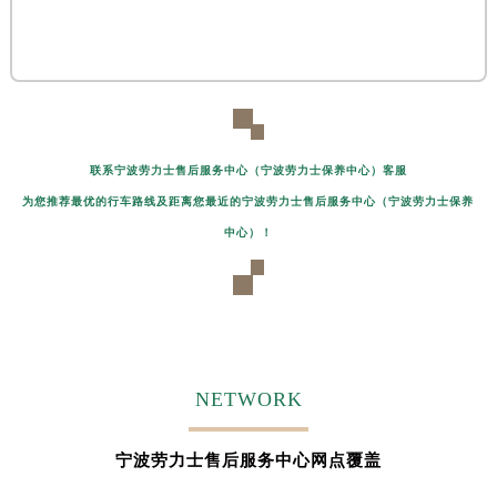
黑龙江省大庆市萨尔图区会战大街劳力士售后服务中心（需提前预约）
黑龙江省鹤岗市向阳区红军路劳力士售后服务中心（需提前预约）
黑龙江省黑河市爱辉区中央街劳力士售后服务中心（需提前预约）
黑龙江省鸡西市鸡冠区红军路劳力士售后服务中心（需提前预约）
黑龙江省佳木斯市向阳区长安路劳力士售后服务中心（需提前预约）
黑龙江省牡丹江市东安区太平路劳力士售后服务中心（需提前预约）
联系宁波劳力士售后服务中心（宁波劳力士保养中心）客服
黑龙江省七台河市桃山区大同街劳力士售后服务中心（需提前预约）
为您推荐最优的行车路线及距离您最近的宁波劳力士售后服务中心（宁波劳力士保养
黑龙江省齐齐哈尔市龙沙区龙华路劳力士售后服务中心（需提前预约）
中心）！
黑龙江省双鸭山市尖山区新兴大街劳力士售后服务中心（需提前预约）
黑龙江省绥化市北林区新华街与康庄路交叉口劳力士售后服务中心（需提前预约）
黑龙江省伊春市伊美区通河路劳力士售后服务中心（需提前预约）
吉林省白城市洮北区明仁南街劳力士售后服务中心（需提前预约）
吉林省白山市浑江区浑江大街劳力士售后服务中心（需提前预约）
NETWORK
吉林省吉林市船营区河南街劳力士售后服务中心（需提前预约）
吉林省辽源市龙山区人民大街劳力士售后服务中心（需提前预约）
宁波劳力士售后服务中心网点覆盖
吉林省梅河口市新华街道梅河大街劳力士售后服务中心（需提前预约）