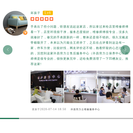
香港特别行政区尖沙咀区油尖旺区广东道劳力士售后服务中心（需提前预约）
香港特别行政区金钟区中西区金钟道劳力士售后服务中心（需提前预约）
Lv6
坏孩子





香港特别行政区九龙区油尖旺区弥敦道劳力士售后服务中心（需提前预约）
手表出了些小问题，听朋友说起这家店，所以拿过来给店里维修师傅
香港特别行政区铜锣湾区湾仔区轩尼诗道劳力士售后服务中心（需提前预约）
看一下，店里环境很干净，服务态度很好，维修师傅很专业，没多久
河南省安阳市文峰区解放大道劳力士售后服务中心（需提前预约）
就修好了，修完的手表跟新的一样，整体还是很不错的。很久没戴皮
带都裂开了，本来以为只能去王府井了，之后在点评看到这边有一
河南省鹤壁市淇滨区九州路劳力士售后服务中心（需提前预约）
家，停车方便，比较好找，网友评价还不错，抱着怀疑的心态过来


的，没想到这家许昌劳力士售后服务中心（许昌劳力士保养中心）的
河南省济源市沁园街道济水大道劳力士售后服务中心（需提前预约）
师傅是很专业的，很快更换完毕，还给免费清理了一下凹槽灰尘。推
河南省焦作市解放区解放路劳力士售后服务中心（需提前预约）
荐这家!
河南省开封市鼓楼区中山路劳力士售后服务中心（需提前预约）
河南省洛阳市西工区中州中路与解放路交叉口劳力士售后服务中心（需提前预约）
河南省漯河市源汇区交通路劳力士售后服务中心（需提前预约）
河南省南阳市宛城区范蠡东路与南都路交叉口劳力士售后服务中心（需提前预约）
河南省平顶山市卫东区建设路劳力士售后服务中心（需提前预约）
2020-07-14 18:50
更新于
许昌劳力士维修服务中心
河南省濮阳市大华龙区开州路绿城路交叉口劳力士售后服务中心（需提前预约）
河南省三门峡市湖滨区和平路劳力士售后服务中心（需提前预约）
河南省商丘市梁园区神火大道劳力士售后服务中心（需提前预约）