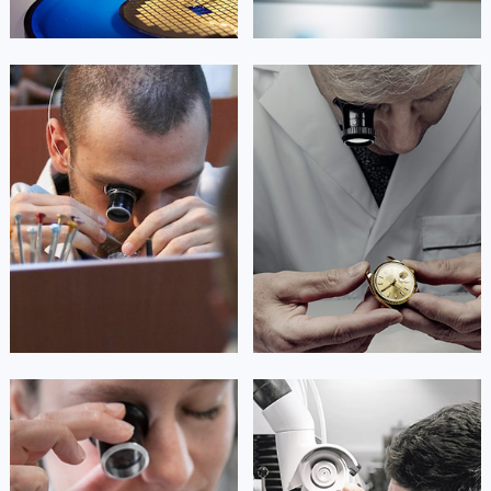
澳门特别行政区大堂区议事亭前地（新马路）劳力士售后服务中心（需提前预约）
澳门特别行政区风顺堂区南湾大马路劳力士售后服务中心（需提前预约）
澳门特别行政区花地玛堂区关闸广场劳力士售后服务中心（需提前预约）
艾德琳·亚历桑德拉
艾莉森·安吉莉亚
澳门特别行政区花王堂区大三巴商圈劳力士售后服务中心（需提前预约）
资深劳力士技师
资深劳力士技师
澳门特别行政区嘉模堂区官也街劳力士售后服务中心（需提前预约）
是劳力士售后服务中心
是劳力士售后服务中心
(劳力士保养维修地点)
(劳力士保养维修服务网点)
澳门省路氹城市金光大道劳力士售后服务中心（需提前预约）
的高级技师之一
的高级技师之一
Guangzhou Rolex Maintain center
Shenzhen Rolex Maintain center
澳门特别行政区望德堂区塔石广场劳力士售后服务中心（需提前预约）
福建省福州市鼓楼区五四路128-1号恒力城写字楼15层03室劳力士售后服务中心（需提前预约）
福建省厦门市思明区湖滨东路95号万象城华润大厦B座11层1104室劳力士售后服务中心（需提前预约）


广州劳力士维修
深圳劳力士维修
广东省潮州市潮安区新风路与潮汕路交汇处劳力士售后服务中心（需提前预约）
广东省广州市天河区天河路230号万菱汇国际中心A塔7层704室劳力士售后服务中心（需提前预约）
广东省广州市越秀区环市东路371-375号世界贸易中心大厦南塔15层1507室劳力士售后服务中心（需提前预约）
广东省河源市源城区越王大道劳力士售后服务中心（需提前预约）
安尼塔·阿普里尔
贝亚特·布兰奇
广东省惠州市惠城区江北文昌一路7号华贸大厦1座30层3005室劳力士售后服务中心（需提前预约）
资深劳力士技师
资深劳力士技师
广东省江门市蓬江区广场西路劳力士售后服务中心（需提前预约）
是劳力士售后服务中心
是劳力士售后服务中心
(劳力士保养维修服务网点)
(劳力士保养维修服务网点)
广东省揭阳市榕城进贤门步行街劳力士售后服务中心（需提前预约）
的高级技师之一
的高级技师之一