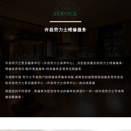
内蒙古自治区呼和浩特市玉泉区大学西街70号华润万象城写字楼（鄂尔多斯大厦）23层2326室（需提前预约）
甘肃省兰州市七里河区西津西路16号兰州中心写字楼21层2102室（需提前预约）
SERVICE
重庆市解放碑渝中区民权路28号英利国际金融中心写字楼20层01室（需提前预约）
黑龙江省大庆市萨尔图区会战大街劳力士售后服务中心（需提前预约）
许昌劳力士维修服务
黑龙江省鹤岗市向阳区红军路劳力士售后服务中心（需提前预约）
黑龙江省黑河市爱辉区中央街劳力士售后服务中心（需提前预约）
黑龙江省鸡西市鸡冠区红军路劳力士售后服务中心（需提前预约）
黑龙江省佳木斯市向阳区长安路劳力士售后服务中心（需提前预约）
许昌劳力士售后服务中心（许昌劳力士保养中心）,为您提供最全的劳力士维修服务/
维修保养项目/配件更换服务/特色服务及需求定制服务
黑龙江省牡丹江市东安区太平路劳力士售后服务中心（需提前预约）
为保障中国·劳力士手表用户的维修保养服务体验,请将您的故障类型或服务需求发送
黑龙江省七台河市桃山区大同街劳力士售后服务中心（需提前预约）
给许昌劳力士售后服务中心（许昌劳力士保养中心）的在线客服
黑龙江省齐齐哈尔市龙沙区龙华路劳力士售后服务中心（需提前预约）
根据您的不同需求，客服将为您安排专业的修表技师进行一对一的许昌劳力士手表维
黑龙江省双鸭山市尖山区新兴大街劳力士售后服务中心（需提前预约）
修诊断服务！
黑龙江省绥化市北林区新华街与康庄路交叉口劳力士售后服务中心（需提前预约）
黑龙江省伊春市伊美区通河路劳力士售后服务中心（需提前预约）
吉林省白城市洮北区明仁南街劳力士售后服务中心（需提前预约）
吉林省白山市浑江区浑江大街劳力士售后服务中心（需提前预约）