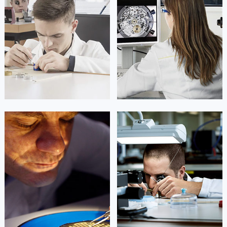
山东省泰安市泰山区财源街道泰山大街劳力士售后服务中心（需提前预约）
山东省威海市环翠区新威海路89号振华商厦一楼名表维修劳力士售后服务中心（需提前预约）
山东省潍坊市奎文区东风东街劳力士售后服务中心（需提前预约）
山东省枣庄市滕州市北辛路与善国路交叉口劳力士售后服务中心（需提前预约）
山东省淄博市张店区金晶大道劳力士售后服务中心（需提前预约）
上海市黄浦区南京东路299号宏伊国际广场写字楼8层806室劳力士售后服务中心（需提前预约）
上海市徐汇区虹桥路3号港汇中心2座37层3705室劳力士售后服务中心（需提前预约）
浙江省杭州市上城区钱江路1366号华润大厦A座5层503-5室劳力士售后服务中心（需提前预约）
浙江省湖州市吴兴区劳动路劳力士售后服务中心（需提前预约）
凯罗尔·切尔西
达芙妮·克劳迪娅
浙江省嘉兴市南湖区广益路705号嘉兴世界贸易中心A座13层1304室劳力士售后服务中心（需提前预约）
资深劳力士技师
资深劳力士技师
是劳力士售后服务中心
是劳力士售后服务中心
浙江省金华市金东区东市南街777号金华万达广场4号楼22楼2209室劳力士售后服务中心（需提前预约）
(劳力士保养维修地点)
(劳力士保养维修地点)
的高级技师之一
的高级技师之一
浙江省丽水市莲都区解放街劳力士售后服务中心（需提前预约）
Beijing Rolex Maintain center
Shanghai Rolex Maintain center
浙江省宁波市江北区大闸南路500号来福士广场办公楼20层2009室劳力士售后服务中心（需提前预约）
浙江省衢州市柯城区上街劳力士售后服务中心（需提前预约）
浙江省绍兴市越城区胜利东路379号世茂天际中心写字楼8层805室劳力士售后服务中心（需提前预约）


北京劳力士维修
上海劳力士维修
浙江省舟山市定海区解放东路劳力士售后服务中心（需提前预约）