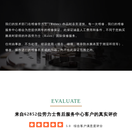
广西壮族自治区桂林市秀峰区红岭路劳力士售后服务中心（需提前预约）
广西壮族自治区河池市金城江区金城江街道朝阳路劳力士售后服务中心（需提前预约）
广西壮族自治区贺州市八步区城东街道灵峰南路劳力士售后服务中心（需提前预约）
我们的技术部门在维修劳力士（Rolex）作品时非常谨慎。每一次维修，我们的维修
广西壮族自治区来宾市兴宾区桂中大道劳力士售后服务中心（需提前预约）
服务中心都会为您提供两年的维修保证。此保证涵盖人工费用和备件，不同于您购买
腕表时获得的许昌劳力士（Rolex）国际保修服务。
广西壮族自治区柳州市城中区中山中路劳力士售后服务中心（需提前预约）
任何由事故、不当处理、错误使用（撞击、碰撞、将非防水腕表置于潮湿环境等）、
广西壮族自治区钦州市钦南区金海湾东大街劳力士售后服务中心（需提前预约）
修改、操作进行的维修而造成的问题，均不在此保证范围之内。
广西壮族自治区梧州市万秀区龙湖镇高旺路劳力士售后服务中心（需提前预约）
广西壮族自治区玉林市玉州区金玉路劳力士售后服务中心（需提前预约）
海南省儋州市儋州市那大镇兰洋北路劳力士售后服务中心（需提前预约）
海南省东方市八所镇解放西路劳力士售后服务中心（需提前预约）
海南省琼海市嘉积镇东风路劳力士售后服务中心（需提前预约）
海南省三沙市西沙区西沙群岛永兴岛北京路劳力士售后服务中心（需提前预约）
EVALUATE
海南省三亚市吉阳区迎宾路劳力士售后服务中心（需提前预约）
海南省万宁市万城镇解放路劳力士售后服务中心（需提前预约）
62852
来自
位劳力士售后服务中心客户的真实评价
海南省文昌市文城镇教育东路劳力士售后服务中心（需提前预约）





5.0
综合客户满意度评分
海南省五指山市通什镇三月三大道劳力士售后服务中心（需提前预约）