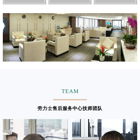
江西省吉安市吉州区井冈山大道劳力士售后服务中心（需提前预约）
江西省景德镇市珠山区珠山中路劳力士售后服务中心（需提前预约）
江西省九江市浔阳区浔阳路劳力士售后服务中心（需提前预约）
江西省南昌市红谷滩新区红谷中大道998号绿地双子塔（中央广场）A1座办公楼14层1407室劳力士售后服务中心（需提前预约）
江西省萍乡市安源区萍安北大道与康庄路交叉口劳力士售后服务中心（需提前预约）
江西省上饶市信州区滨江西路劳力士售后服务中心（需提前预约）
江西省新余市渝水区北湖西路劳力士售后服务中心（需提前预约）
江西省宜春市袁州区中山中路劳力士售后服务中心（需提前预约）
江西省鹰潭市月湖区胜利东路劳力士售后服务中心（需提前预约）
山东省德州市德城区东风中路劳力士售后服务中心（需提前预约）
TEAM
山东省东营市东营区济南路劳力士售后服务中心（需提前预约）
山东省济南市历下区经十路11111号华润中心写字楼（万象城）15层1508室劳力士售后服务中心（需提前预约）
劳力士售后服务中心技师团队
山东省济宁市任城区太白楼路劳力士售后服务中心（需提前预约）
山东省莱芜市文化南路8号银座商城名表维修一楼名表维修劳力士售后服务中心（需提前预约）
山东省临沂市兰山区解放路劳力士售后服务中心（需提前预约）
山东省日照市东港区烟台路劳力士售后服务中心（需提前预约）