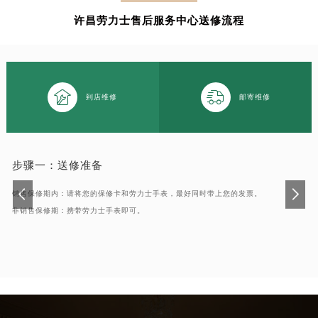
南通市崇川区工农路57号圆融广场写字楼16层1603室（需提前预约）
许昌劳力士售后服务中心送修流程
苏州市苏州工业园区星港街199号苏州中心办公楼C座22层08室（需提前预约）
武汉市江汉区解放大道686号世界贸易大厦38层09室（需提前预约）
南宁市青秀区金湖路59号地王大厦12楼1224室（需提前预约）
合肥市蜀山区潜山路111号万象城华润大厦B座12楼03室（需提前预约）


到店维修
邮寄维修
泉州市丰泽区宝洲路729号浦西万达中心写字楼A座7楼709室（需提前预约）
青岛市南区山东路6号华润大厦B座22层04室（需提前预约）
烟台市芝罘区胜利路139号万达金融中心A座907室（需提前预约）
步骤一：
送修准备
长春市朝阳区西安大路727号中银大厦A座(旺进大厦)18层09室（需提前预约）
贵阳市南明区都司高架桥路33号亨特国际金融中心14楼14D（需提前预约）
销售保修期内：请将您的保修卡和劳力士手表，最好同时带上您的发票。
昆明市盘龙区北京路928号同德昆明广场写字楼10层06室（需提前预约）
非销售保修期：携带劳力士手表即可。
石家庄市长安区中山东路39号勒泰中心写字楼B座13层07室（需提前预约）
西安市碑林区南关正街88号华侨城长安国际中心E座6楼10室（需提前预约）
海口市龙华区金贸东路5号海口华润大厦B座17层1707室（需提前预约）
唐山市路南区新华东道100号万达广场写字楼A座10层1002室（需提前预约）
台州市椒江区东海大道1800号腾达中心东1幢20楼2002室（需提前预约）