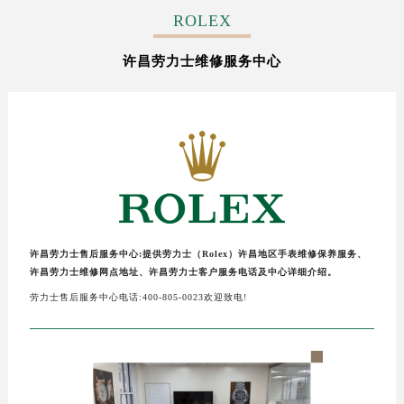
常州市新北区龙锦路1590号现代传媒中心写字楼5号楼10层1008室（需提前预约）
ROLEX
徐州市鼓楼区淮海东路29号苏宁广场IFC国际金融中心写字楼35层3508室（需提前预约）
许昌劳力士维修服务中心
扬州市邗江区国展路29号星耀天地写字楼1号楼18层1803室（需提前预约）
盐城市盐都区世纪大道5号盐城金融城写字楼1号楼16层1604室（需提前预约）
泰州市海陵区永定东路399号置地商务中心东塔写字楼（华润万象城）17层1706室（需提前预约）
宁波市江北区大闸南路500号来福士广场办公楼20层2009室（需提前预约）
杭州市上城区钱江路1366号华润大厦写字楼A座5层503-5室（需提前预约）
金华市金东区东市南街777号金华万达广场写字楼4号楼22层2209室（需提前预约）
绍兴市越城区胜利东路379号世茂天际中心写字楼8层805室（需提前预约）
嘉兴市南湖区广益路705号嘉兴世界贸易中心写字楼A座13层1304室（需提前预约）
许昌劳力士售后服务中心:提供劳力士（Rolex）许昌地区手表维修保养服务、
南昌市红谷滩新区红谷中大道998号绿地双子塔（中央广场）A1座办公楼14层07室（需提前预约）
许昌劳力士维修网点地址、许昌劳力士客户服务电话及中心详细介绍。
济南市历下区经十路11111号华润中心写字楼（万象城）15层1508室（需提前预约）
劳力士售后服务中心电话:400-805-0023欢迎致电!
广州市天河区天河路230号万菱汇国际中心写字楼A塔7层704室（需提前预约）
广州市越秀区环市东路371-375号世界贸易中心大厦南塔写字楼15层07室（需提前预约）
深圳市罗湖区深南东路5001号华润大厦写字楼17层1701室（需提前预约）
惠州市惠城区江北文昌一路7号华贸大厦写字楼1座30层05室（需提前预约）