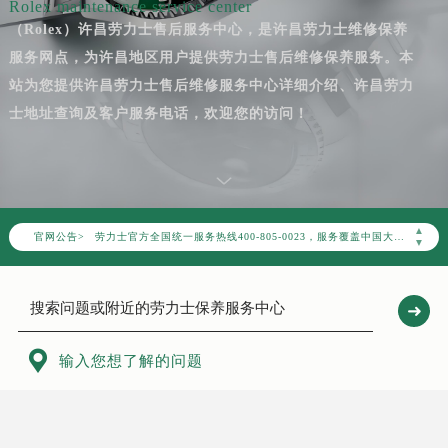
Rolex maintenance service center
（Rolex）许昌劳力士售后服务中心，是许昌劳力士维修保养
服务网点，为许昌地区用户提供劳力士售后维修保养服务。本
站为您提供许昌劳力士售后维修服务中心详细介绍、许昌劳力
士地址查询及客户服务电话，欢迎您的访问！
2026年7月劳力士中国区售后服务网络优化升级公告
2026年7月劳力士全国官方售后客户服务热线：400-805-0023
▲
官网公告>
劳力士官方全国统一服务热线400-805-0023，服务覆盖中国大陆、香港、澳门、台湾全部区域（非大陆需加拨“+86”）
▼
2026年7月劳力士售后服务中心最新网点地址：
北京市东城区东长安街1号东方广场写字楼W3座6层602室（需提前预约）
北京市朝阳区建国门外大街甲6号华熙国际中心写字楼D座11层1102室（需提前预约）
天津市和平区赤峰道136号天津国际金融中心写字楼26层2603室（需提前预约）

输入您想了解的问题
上海市徐汇区虹桥路3号港汇中心写字楼2座37层3705室（需提前预约）
上海市黄浦区南京东路299号宏伊国际广场写字楼8层806室（需提前预约）
南京市秦淮区中山南路1号（新街口）南京中心写字楼22层C1-1室（需提前预约）