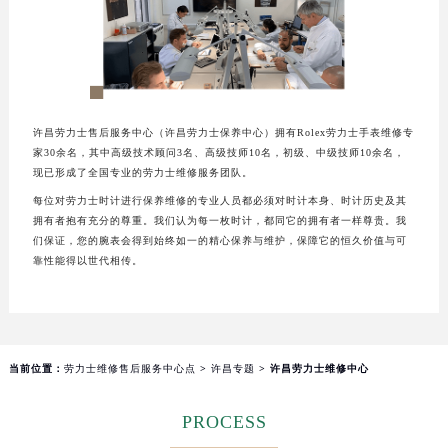
厦门市思明区湖滨东路95号华润大厦写字楼B座11层1104室（需提前预约）
福州市鼓楼区五四路128-1号恒力城写字楼15层03室（需提前预约）
成都市锦江区人民东路6号SAC东原中心写字楼24层2406B室（需提前预约）
重庆市江北区观音桥步行街2号融恒时代广场写字楼9层902室（需提前预约）
长沙市芙蓉区定王台街道建湘路393号世茂环球金融中心写字楼（芙蓉广场）10层13室（需提前预约）
许昌劳力士售后服务中心（许昌劳力士保养中心）拥有Rolex劳力士手表维修专
郑州市二七区铭功路10号华润大厦写字楼29层2905室（需提前预约）
家30余名，其中高级技术顾问3名、高级技师10名，初级、中级技师10余名，
现已形成了全国专业的劳力士维修服务团队。
太原市迎泽区解放路15号亨得利名表服务中心（品牌授权店）3层整层（需提前预约）
每位对劳力士时计进行保养维修的专业人员都必须对时计本身、时计历史及其
沈阳市沈河区中街路137号亨得利名表服务中心（品牌授权店）1层整层（需提前预约）
拥有者抱有充分的尊重。我们认为每一枚时计，都同它的拥有者一样尊贵。我
沈阳市沈河区中街路83号亨得利名表服务中心（品牌授权店）1层整层（需提前预约）
们保证，您的腕表会得到始终如一的精心保养与维护，保障它的恒久价值与可
靠性能得以世代相传。
乌鲁木齐市天山区红山路26号时代广场（CCMALL）C座17层17-B（需提前预约）
温州市鹿城区锦绣路1067号置信广场10层1015室（需提前预约）
哈尔滨市道里区友谊西路600号富力中心T2座写字楼29层03室（需提前预约）
大连市中山区人民路15号国际金融大厦7层G室（需提前预约）
当前位置：
劳力士维修售后服务中心点
>
许昌专题
> 许昌劳力士维修中心
佛山市禅城区季华五路57号万科金融中心C座12层1205室（需提前预约）
东莞市东城街道鸿福东路1号民盈国贸中心T1写字楼9层907室（需提前预约）
PROCESS
无锡市梁溪区人民中路139号恒隆广场写字楼1座11层1104室（需提前预约）