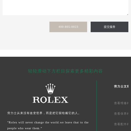
甘肃省敦煌市沙州镇阳关中路劳力士售后服务中心（需提前预约）
甘肃省合作市人民街劳力士售后服务中心（需提前预约）
甘肃省嘉峪关市雄关区新华中路劳力士售后服务中心（需提前预约）
400-805-0023
提交服务
甘肃省金昌市金川区北京路劳力士售后服务中心（需提前预约）
甘肃省酒泉市肃州区西大街劳力士售后服务中心（需提前预约）
甘肃省临夏市城南街道团结路劳力士售后服务中心（需提前预约）
甘肃省陇南市武都区人民路劳力士售后服务中心（需提前预约）
甘肃省平凉市崆峒区西大街劳力士售后服务中心（需提前预约）
甘肃省庆阳市西峰区南大街劳力士售后服务中心（需提前预约）
轻轻滑动下方栏目探索更多精彩内容
甘肃省天水市秦州区民主路劳力士售后服务中心（需提前预约）
甘肃省武威市凉州区迎宾路劳力士售后服务中心（需提前预约）
劳力士文章
甘肃省张掖市甘州区民乐北路劳力士售后服务中心（需提前预约）
宁夏回族自治区固原市原州区文化街劳力士售后服务中心（需提前预约）
查看维修相
宁夏回族自治区石嘴山市大武口区贺兰山路劳力士售后服务中心（需提前预约）
劳力士从来没有改变世界，而是把它留给戴它的人。
查看保养相
宁夏回族自治区吴忠市利通区开元大道劳力士售后服务中心（需提前预约）
"Rolex will never change the world.we leave that to the
查看配件相
宁夏回族自治区银川市兴庆区新华东路97号新百中心C馆一层C1-18号商铺劳力士售后服务中心（需提前预约）
people who wear them.”