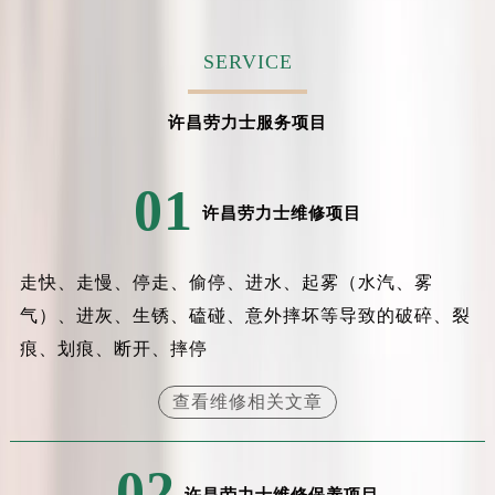
吉林省吉林市船营区河南街劳力士售后服务中心（需提前预约）
吉林省辽源市龙山区人民大街劳力士售后服务中心（需提前预约）
SERVICE
吉林省梅河口市新华街道梅河大街劳力士售后服务中心（需提前预约）
吉林省四平市铁东区紫气大路与南九经街交汇处劳力士售后服务中心（需提前预约）
许昌劳力士服务项目
吉林省松原市宁江区五环大街劳力士售后服务中心（需提前预约）
吉林省通化市东昌区环通乡江南大街劳力士售后服务中心（需提前预约）
01
吉林省延边市延吉市解放路劳力士售后服务中心（需提前预约）
许昌劳力士维修项目
辽宁省鞍山市铁东区站前街劳力士售后服务中心（需提前预约）
辽宁省本溪市平山区胜利路劳力士售后服务中心（需提前预约）
走快、走慢、停走、偷停、进水、起雾（水汽、雾
辽宁省朝阳市双塔区新华路劳力士售后服务中心（需提前预约）
气）、进灰、生锈、磕碰、意外摔坏等导致的破碎、裂
辽宁省丹东市振兴区七经街劳力士售后服务中心（需提前预约）
痕、划痕、断开、摔停
辽宁省抚顺市新抚区东一路劳力士售后服务中心（需提前预约）
辽宁省阜新市海州区解放大街劳力士售后服务中心（需提前预约）
查看维修相关文章
辽宁省葫芦岛市连山区中央路劳力士售后服务中心（需提前预约）
辽宁省锦州市古塔区中央大街劳力士售后服务中心（需提前预约）
02
辽宁省辽阳市白塔区新运大街劳力士售后服务中心（需提前预约）