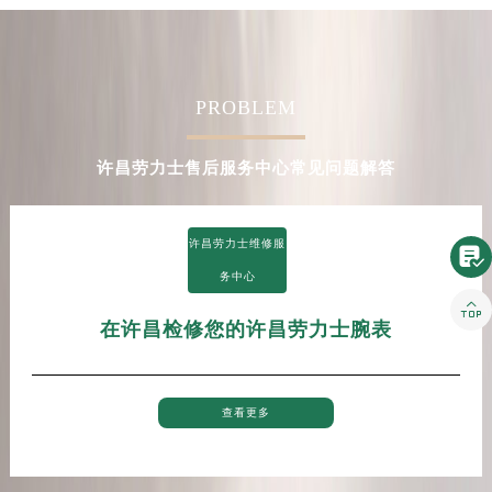
河南省新乡市红旗区人民路劳力士售后服务中心（需提前预约）
河南省信阳市浉河区东方红大道劳力士售后服务中心（需提前预约）
河南省许昌市魏都区建安大道与八龙路交叉口劳力士售后服务中心（需提前预约）
PROBLEM
河南省郑州市二七区民主路10号华润大厦29层2905室劳力士售后服务中心（需提前预约）
河南省周口市川汇区七一路劳力士售后服务中心（需提前预约）
许昌劳力士售后服务中心常见问题解答
河南省驻马店市驿城区乐山大道与置地大道交叉口劳力士售后服务中心（需提前预约）
湖北省鄂州市鄂城区文星大道劳力士售后服务中心（需提前预约）
湖北省黄冈市黄州区赤壁大道劳力士售后服务中心（需提前预约）
许昌劳力士维修服

湖北省黄石市黄石港区武汉路劳力士售后服务中心（需提前预约）
务中心
湖北省荆门市东宝中天街步行街劳力士售后服务中心（需提前预约）

湖北省荆州市荆州区荆中路劳力士售后服务中心（需提前预约）
在许昌检修您的许昌劳力士腕表
湖北省十堰市茅箭区人民北路劳力士售后服务中心（需提前预约）
湖北省随州市曾都区青年路劳力士售后服务中心（需提前预约）
查看更多
湖北省咸宁市咸安区长安大道劳力士售后服务中心（需提前预约）
湖北省襄阳市樊城区长虹路与人民路交叉口劳力士售后服务中心（需提前预约）
湖北省孝感市孝南区复兴大道劳力士售后服务中心（需提前预约）