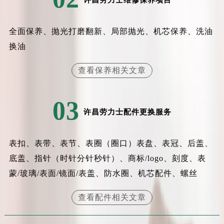
许昌劳力士维修保养项目
辽宁省盘锦市兴隆台区石油大街劳力士售后服务中心（需提前预约）
辽宁省铁岭市银州区南马路劳力士售后服务中心（需提前预约）
全面保养、抛光打磨翻新、局部抛光、机芯保养、洗油
辽宁省营口市站前区市府路与渤海大街交叉口劳力士售后服务中心（需提前预约）
换油
辽宁省沈阳市沈河区中街路137号亨得利名表维修授权店1楼劳力士售后服务中心（需提前预约）
辽宁省沈阳市沈河区中街路83号亨得利名表维修授权店1楼劳力士售后服务中心（需提前预约）
查看保养相关文章
北京市朝阳区建国门外大街甲6号华熙国际中心D座11层1102室劳力士售后服务中心（需提前预约）
北京市东城区东长安街1号王府井东方广场W3座6层602室劳力士售后服务中心（需提前预约）
03
河北省保定市竞秀区朝阳北大街北国先天下劳力士售后服务中心（需提前预约）
许昌劳力士配件更换服务
内蒙古自治区阿拉善盟市左旗土尔扈特大街劳力士售后服务中心（需提前预约）
内蒙古自治区巴彦淖尔市临河区新华街劳力士售后服务中心（需提前预约）
表扣、表带、表节、表圈（圈口）表盘、表冠、后盖、
内蒙古自治区包头市青山区幸福路甲3号王府井百货名表维修劳力士售后服务中心（需提前预约）
底盖、指针（时针分针秒针）、商标/logo、刻度、表
内蒙古自治区赤峰市红山区哈达街劳力士售后服务中心（需提前预约）
蒙/玻璃/表面/镜面/表盖、防水圈、机芯配件、螺丝
内蒙古自治区鄂尔多斯市东胜区伊金霍洛街劳力士售后服务中心（需提前预约）
内蒙古自治区呼伦贝尔市海拉尔区中央街劳力士售后服务中心（需提前预约）
查看配件相关文章
内蒙古自治区通辽市科尔沁区明仁大街劳力士售后服务中心（需提前预约）
内蒙古自治区乌海市海勃湾区人民南路劳力士售后服务中心（需提前预约）