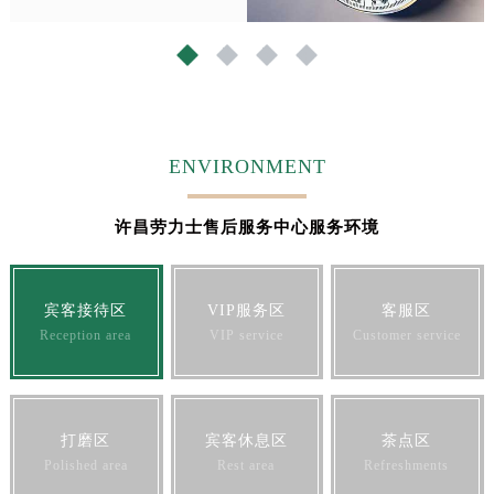
福建省宁德市蕉城区天湖东路劳力士售后服务中心（需提前预约）
福建省莆田市城厢区霞林街道荔华东大道劳力士售后服务中心（需提前预约）
1
2
3
4
福建省三明市三元区东乾二路劳力士售后服务中心（需提前预约）
福建省漳州市龙文区步港路劳力士售后服务中心（需提前预约）
江苏省常州市新北区龙锦路1590号现代传媒中心5号楼10层1008室劳力士售后服务中心（需提前预约）
ENVIRONMENT
江苏省淮安市清江浦区淮海北路劳力士售后服务中心（需提前预约）
江苏省连云港市海州区通灌北路劳力士售后服务中心（需提前预约）
许昌劳力士售后服务中心服务环境
江苏省南京市秦淮区中山南路1号南京中心22层22-C1-C3室劳力士售后服务中心（需提前预约）
江苏省宿迁市宿城区西湖路劳力士售后服务中心（需提前预约）
江苏省泰州市海陵区永定东路399号置地商务中心东塔（华润万象城）17层1706室劳力士售后服务中心（需提前预约）
宾客接待区
VIP服务区
客服区
江苏省徐州市鼓楼区淮海东路29号苏宁广场IFC国际金融中心35层3508室劳力士售后服务中心（需提前预约）
Reception area
VIP service
Customer service
江苏省盐城市盐都区世纪大道5号盐城金融城写字楼1号楼16层1604室劳力士售后服务中心（需提前预约）
江苏省扬州市邗江区国展路29号星耀天地写字楼1号楼18层1803室劳力士售后服务中心（需提前预约）
江苏省镇江市京口区中山东路劳力士售后服务中心（需提前预约）
打磨区
宾客休息区
茶点区
江西省抚州市临川区赣东大道劳力士售后服务中心（需提前预约）
Polished area
Rest area
Refreshments
江西省赣州市章贡区文清路劳力士售后服务中心（需提前预约）