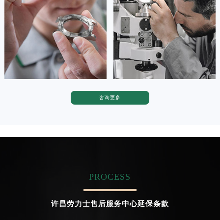
广东省茂名市电白区水东街道迎宾大道劳力士售后服务中心（需提前预约）
Tianjin Rolex Maintain center
Nanjing Rolex Maintain center
广东省梅州市梅江区金燕大道劳力士售后服务中心（需提前预约）
广东省清远市清城区湖西路劳力士售后服务中心（需提前预约）


天津劳力士维修
上海劳力士维修
广东省汕头市龙湖区长平路劳力士售后服务中心（需提前预约）
广东省汕尾市城区香洲街道园林社区翠园街劳力士售后服务中心（需提前预约）
广东省韶关市武江区芙蓉新区与老城中心交汇处劳力士售后服务中心（需提前预约）
广东省深圳市罗湖区深南东路5001号华润大厦17层1701室劳力士售后服务中心（需提前预约）
咨询更多
广东省阳江市江城区东风一路劳力士售后服务中心（需提前预约）
卡罗琳·卡桑德拉
辛迪·克莱门特
资深劳力士技师
资深劳力士技师
广东省云浮市云城区金山路劳力士售后服务中心（需提前预约）
是劳力士售后服务中心
是劳力士售后服务中心
广东省湛江市赤坎区观海北路劳力士售后服务中心（需提前预约）
(劳力士售后维修服务中心地址)
(劳力士售后维修服务中心地址)
的高级技师之一
的高级技师之一
广东省肇庆市端州区信安大道与砚都大道交汇处劳力士售后服务中心（需提前预约）
Chengdu Rolex Maintain center
Beijing Rolex Maintain center
广西壮族自治区百色市右江区中山二路劳力士售后服务中心（需提前预约）
广西壮族自治区北海市海城区北京路劳力士售后服务中心（需提前预约）
PROCESS


成都劳力士维修
北京劳力士售后服务中心
广西壮族自治区崇左市江州区石景林街道友谊大道与丽川路交汇处劳力士售后服务中心（需提前预约）
广西壮族自治区防城港市港口区金花茶大道劳力士售后服务中心（需提前预约）
许昌劳力士售后服务中心延保条款
广西壮族自治区贵港市港北区港城街道布山大道与仙衣路交叉口劳力士售后服务中心（需提前预约）