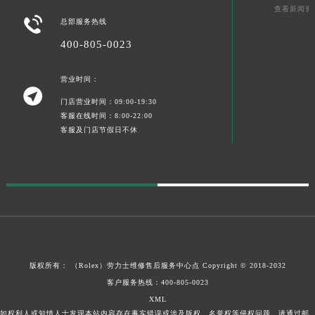
查看新闻资
宁夏回族自治区中卫市沙坡头区鼓楼东街劳力士售后服务中心（需提前预约）

总部服务热线
青海省果洛藏族自治州玛沁县团结路劳力士售后服务中心（需提前预约）
400-805-0023
青海省海北藏族自治州海晏县将军路劳力士售后服务中心（需提前预约）
青海省海东市乐都区滨河路劳力士售后服务中心（需提前预约）
营业时间：
青海省海南藏族自治州共和县青海湖大街劳力士售后服务中心（需提前预约）

门店营业时间：09:00-19:30
青海省海西蒙古族藏族自治州德令哈市柴达木路劳力士售后服务中心（需提前预约）
客服在线时间：8:00-22:00
青海省黄南藏族自治州同仁市德合隆路劳力士售后服务中心（需提前预约）
客服及门店节假日不休
青海省西宁市城西区海湖新区西关大道劳力士售后服务中心（需提前预约）
青海省玉树藏族自治州结古镇胜利路劳力士售后服务中心（需提前预约）
陕西省安康市汉滨区金州路劳力士售后服务中心（需提前预约）
陕西省宝鸡市渭滨区经二路劳力士售后服务中心（需提前预约）
陕西省汉中市汉台区北大街劳力士售后服务中心（需提前预约）
陕西省商洛市商州区州城街劳力士售后服务中心（需提前预约）
陕西省铜川市王益区红旗街劳力士售后服务中心（需提前预约）
版权所有：
（Rolex）
劳力士维修售后服务中心点
Copyright © 2018-2032
客户服务热线：
400-805-0023
陕西省渭南市临渭区东风大街劳力士售后服务中心（需提前预约）
XML
陕西省咸阳市秦都区沣西新城统一西路与白马河路交汇处劳力士售后服务中心（需提前预约）
如权利人或知情人士发现本站内容存在事实错误或涉及版权、名誉权等侵权问题，请通过邮