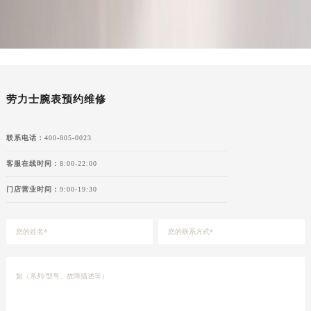
湖北省宜昌市西陵区夷陵大道与港窑路劳力士售后服务中心（需提前预约）
湖南省常德市武陵区人民路劳力士售后服务中心（需提前预约）
湖南省郴州市北湖区国庆北路劳力士售后服务中心（需提前预约）
湖南省衡阳市雁峰区解放路劳力士售后服务中心（需提前预约）
湖南省怀化市鹤城区迎丰中路劳力士售后服务中心（需提前预约）
劳力士腕表预约维修
湖南省娄底市娄星区长青街劳力士售后服务中心（需提前预约）
湖南省邵阳市双清区东风路劳力士售后服务中心（需提前预约）
联系电话：
400-805-0023
湖南省湘潭市雨湖区莲城大道劳力士售后服务中心（需提前预约）
客服在线时间：
8:00-22:00
湖南省益阳市赫山区桃花仑路劳力士售后服务中心（需提前预约）
湖南省永州市冷水滩区永州大道与中兴路交叉口劳力士售后服务中心（需提前预约）
门店营业时间：
9:00-19:30
湖南省岳阳市岳阳楼区东茅岭路劳力士售后服务中心（需提前预约）
湖南省张家界市永定区解放路劳力士售后服务中心（需提前预约）
湖南省长沙市芙蓉区建湘路393号世茂环球金融中心写字楼10层1013室劳力士售后服务中心（需提前预约）
湖南省株洲市芦淞区建设南路劳力士售后服务中心（需提前预约）
甘肃省白银市白银区北京路劳力士售后服务中心（需提前预约）
甘肃省定西市安定区解放路劳力士售后服务中心（需提前预约）