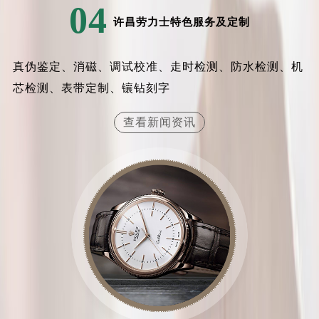
04
内蒙古自治区乌兰察布市集宁区恩和大街劳力士售后服务中心（需提前预约）
许昌劳力士特色服务及定制
内蒙古自治区锡林郭勒盟市锡林浩特市光明街与额尔敦路交叉口劳力士售后服务中心（需提前预约）
内蒙古自治区兴安盟市乌兰浩特市兴安大街劳力士售后服务中心（需提前预约）
真伪鉴定、消磁、调试校准、走时检测、防水检测、机
山西省大同市平城区迎宾街劳力士售后服务中心（需提前预约）
芯检测、表带定制、镶钻刻字
山西省晋城市城区黄华街劳力士售后服务中心（需提前预约）
山西省晋中市榆次区顺城街劳力士售后服务中心（需提前预约）
查看新闻资讯
山西省临汾市尧都区解放路劳力士售后服务中心（需提前预约）
山西省吕梁市离石区永宁中路与建设街交叉口劳力士售后服务中心（需提前预约）
山西省朔州市朔城区怡西路与鄯阳西街交汇处劳力士售后服务中心（需提前预约）
山西省忻州市忻府区和平东街与七一南路交叉口劳力士售后服务中心（需提前预约）
山西省阳泉市郊区平阳东街与新城大道交叉口劳力士售后服务中心（需提前预约）
山西省运城市盐湖区河东街劳力士售后服务中心（需提前预约）
山西省长治市潞州区英雄中路劳力士售后服务中心（需提前预约）
山西省太原市迎泽区迎泽街道解放路15号亨得利名表维修授权店3楼劳力士售后服务中心（需提前预约）
天津市和平区赤峰道136号天津国际金融中心26层2603室劳力士售后服务中心（需提前预约）
安徽省安庆市迎江区人民路劳力士售后服务中心（需提前预约）