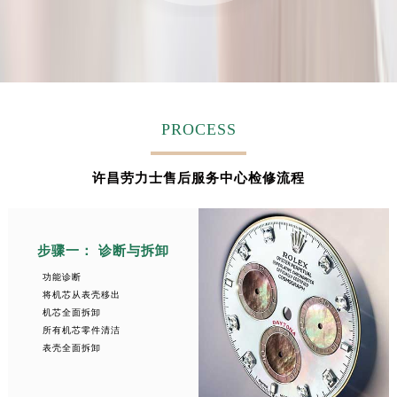
安徽省蚌埠市蚌山区淮河路劳力士售后服务中心（需提前预约）
安徽省亳州市谯城区魏武大道劳力士售后服务中心（需提前预约）
安徽省池州市贵池区长江路劳力士售后服务中心（需提前预约）
安徽省滁州市琅琊区南谯北路劳力士售后服务中心（需提前预约）
安徽省阜阳市颍州区颍州北路劳力士售后服务中心（需提前预约）
PROCESS
安徽省淮北市相山区淮海路劳力士售后服务中心（需提前预约）
安徽省淮南市田家庵区国庆中路劳力士售后服务中心（需提前预约）
许昌劳力士售后服务中心检修流程
安徽省黄山市屯溪区黄山西路劳力士售后服务中心（需提前预约）
安徽省六安市金安区解放中路劳力士售后服务中心（需提前预约）
安徽省马鞍山市雨山区湖南西路劳力士售后服务中心（需提前预约）
步骤一： 诊断与拆卸
安徽省宿州市埇桥区人民中路劳力士售后服务中心（需提前预约）
功能诊断
安徽省铜陵市铜官区石城大道劳力士售后服务中心（需提前预约）
将机芯从表壳移出
安徽省芜湖市镜湖区中山路步行街劳力士售后服务中心（需提前预约）
机芯全面拆卸
所有机芯零件清洁
安徽省宣城市宣州区叠嶂西路劳力士售后服务中心（需提前预约）
表壳全面拆卸
福建省龙岩市新罗区九一南路劳力士售后服务中心（需提前预约）
福建省南平市建阳区人民西路劳力士售后服务中心（需提前预约）